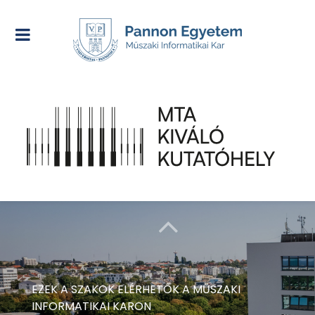
EZEK A SZAKOK ELÉRHETŐK A MŰSZAKI
INFORMATIKAI KARON
PÓTFELVÉTELI 2026
JELENTKEZÉSI HATÁRIDŐ: 2026.
AUGUSZTUS 7.
NAPPALI ÉS LEVELEZŐ SZAKON IS INDÍTJA A KÉPZÉST
A PANNON EGYETEM MŰSZAKI INFORMATIKAI KARA
2026 SZEPTEMBERÉBEN