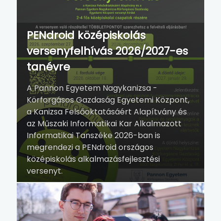
MŰSZAKI INFORMATIKAI KAR
A DUNÁNTÚLON EGYEDÜLI
PENdroid középiskolás
FELSŐOKTATÁSI INTÉZMÉNYKÉNT AZ
INFORMATIKA TERÜLETÉN
versenyfelhívás 2026/2027-es
tanévre
A Pannon Egyetem Nagykanizsa -
Körforgásos Gazdaság Egyetemi Központ,
a Kanizsa Felsőoktatásáért Alapítvány és
az Műszaki Informatikai Kar Alkalmazott
Informatikai Tanszéke 2026-ban is
megrendezi a PENdroid országos
REGISZTRÁCIÓS IDŐSZAK: 2026. AUGUSZTUS 31. -
középiskolás alkalmazásfejlesztési
SZEPTEMBER 4. (HÉTFŐ-PÉNTEK)
versenyt.
A 2026/2027-ES TANÉV RENDJE
FONTOS DÁTUMOK, SZÜNETEK ÉS