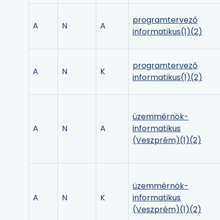
programtervező
A
N
A
informatikus
(1)
(2)
programtervező
A
N
K
informatikus
(1)
(2)
üzemmérnök-
A
N
A
informatikus
(Veszprém)
(1)
(2)
üzemmérnök-
A
N
K
informatikus
(Veszprém)
(1)
(2)