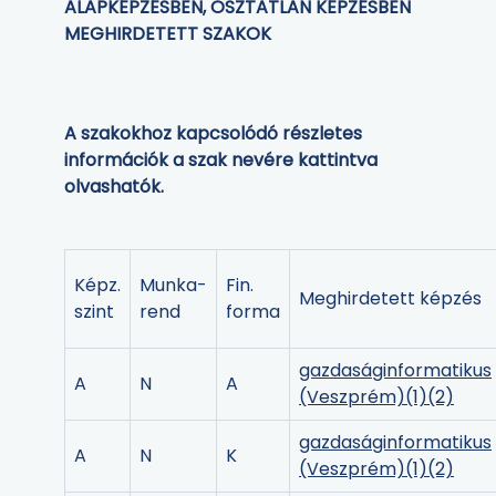
ALAPKÉPZÉSBEN, OSZTATLAN KÉPZÉSBEN
MEGHIRDETETT SZAKOK
A szakokhoz kapcsolódó részletes
információk a szak nevére kattintva
olvashatók.
Képz.
Munka-
Fin.
Meghirdetett képzés
szint
rend
forma
gazdaságinformatikus
A
N
A
(Veszprém)
(1)
(2)
gazdaságinformatikus
A
N
K
(Veszprém)
(1)
(2)