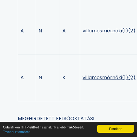
A
N
A
villamosmérnöki
(1)
(2)
A
N
K
villamosmérnöki
(1)
(2)
MEGHIRDETETT FELSŐOKTATÁSI
SZAKKÉPZÉSEK
Oldalainkon HTTP-sütiket használunk a jobb működésért.
Rendben
További informácók