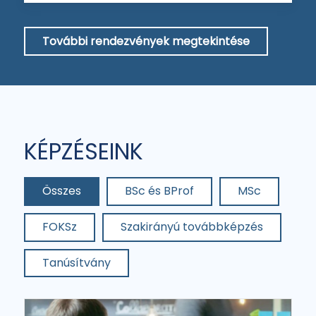
További rendezvények megtekintése
KÉPZÉSEINK
Összes
BSc és BProf
MSc
FOKSz
Szakirányú továbbképzés
Tanúsítvány