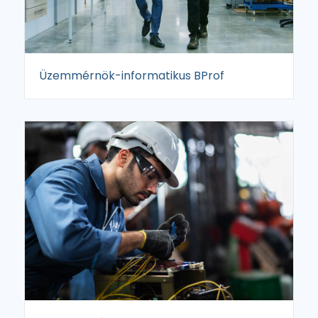
Üzemmérnök-informatikus BProf