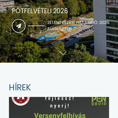
MESTERSÉGESINTELLIGENCIA-
INFORMATIKUS MSC KÉPZÉS INDUL
FEBRUÁR 15-IG ADHATJÁK LE
JELENTKEZÉSÜKET A FELVI.HU
OLDALON KERESZTÜL
HÍREK
A MINŐSÍTÉS 2025. MÁJUS 26-TÓL 2030. JÚNIUS 30-
IG ÉRVÉNYES
MTA KIVÁLÓ KUTATÓHELY A