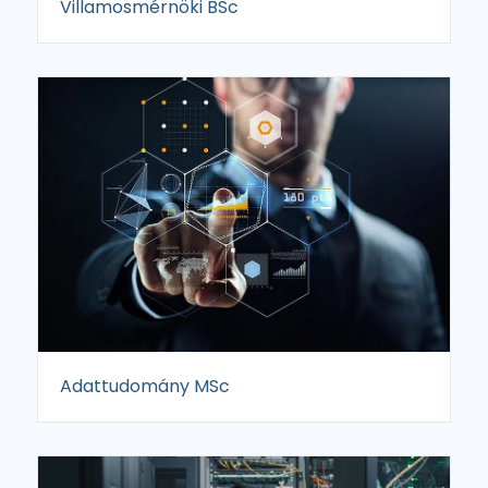
Villamosmérnöki BSc
Adattudomány MSc