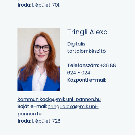
Iroda:
I. épület 701.
Tringli Alexa
Digitális
tartalomkészítő
Telefonszám:
+36 88
624 - 024
Központi e-mail:
kommunikacio@mik.uni-pannon.hu
Saját e-mail:
tringli.alexa@mik.uni-
pannon.hu
Iroda:
I. épület 728.