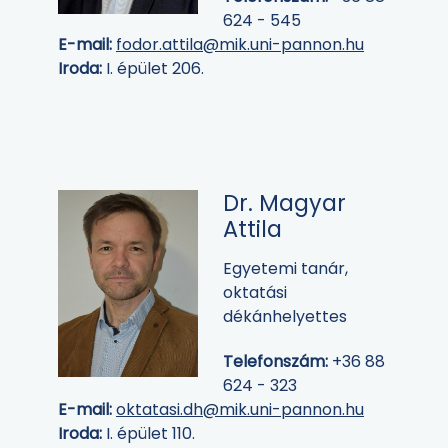
624 - 545
E-mail:
fodor.attila@mik.uni-pannon.hu
Iroda:
I. épület 206.
Dr. Magyar
Attila
Egyetemi tanár,
oktatási
dékánhelyettes
Telefonszám:
+36 88
624 - 323
E-mail:
oktatasi.dh@mik.uni-pannon.hu
Iroda:
I. épület 110.