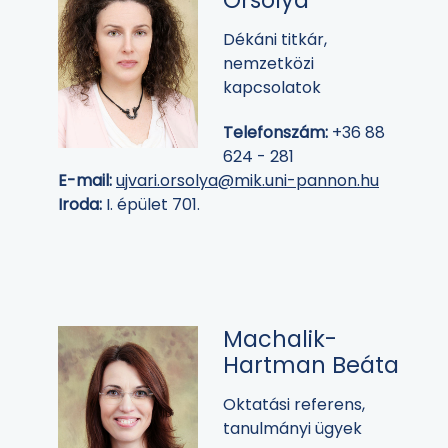
Orsolya
Dékáni titkár,
nemzetközi
kapcsolatok
Telefonszám:
+36 88
624 - 281
E-mail:
ujvari.orsolya@mik.uni-pannon.hu
Iroda:
I. épület 701.
Machalik-
Hartman Beáta
Oktatási referens,
tanulmányi ügyek