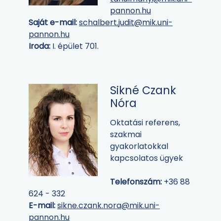
pannon.hu
Saját e-mail:
schalbert.judit@mik.uni-
pannon.hu
Iroda:
I. épület 701.
Sikné Czank
Nóra
Oktatási referens,
szakmai
gyakorlatokkal
kapcsolatos ügyek
Telefonszám:
+36 88
624 - 332
E-mail:
sikne.czank.nora@mik.uni-
pannon.hu