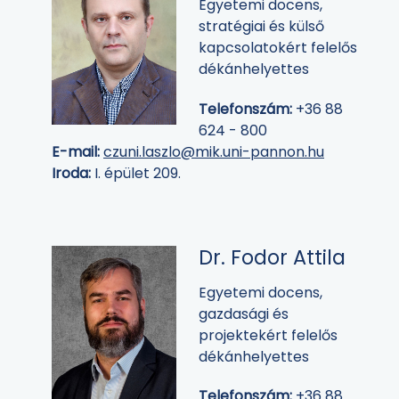
Egyetemi docens,
stratégiai és külső
kapcsolatokért felelős
dékánhelyettes
Telefonszám:
+36 88
624 - 800
E-mail:
czuni.laszlo@mik.uni-pannon.hu
Iroda:
I. épület 209.
Dr. Fodor Attila
Egyetemi docens,
gazdasági és
projektekért felelős
dékánhelyettes
Telefonszám:
+36 88