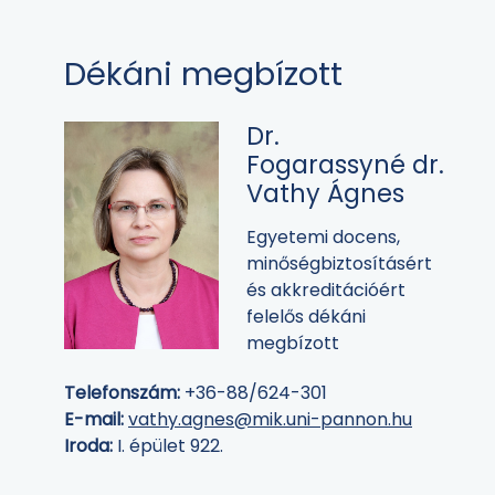
Dékáni megbízott
Dr.
Fogarassyné dr.
Vathy Ágnes
Egyetemi docens,
minőségbiztosításért
és akkreditációért
felelős dékáni
megbízott
Telefonszám:
+36-88/624-301
E-mail:
vathy.agnes@mik.uni-pannon.hu
Iroda:
I. épület 922.