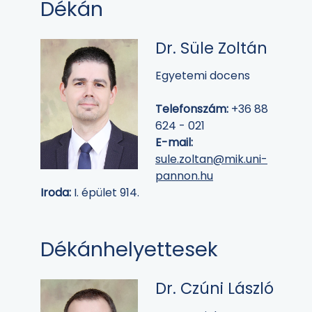
Dékán
Dr. Süle Zoltán
Egyetemi docens
Telefonszám:
+36 88
624 - 021
E-mail:
sule.zoltan@mik.uni-
pannon.hu
Iroda:
I. épület 914.
Dékánhelyettesek
Dr. Czúni László