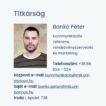
Titkárság
Bankó Péter
Kommunikációs
referens,
rendezvényszervezés
és marketing
Telefonszám:
+36 88
624 - 024
Központi e-mail:
kommunikacio@mik.uni-
pannon.hu
Saját e-mail:
banko.peter@mik.uni-
pannon.hu
Iroda:
I. épület 728.