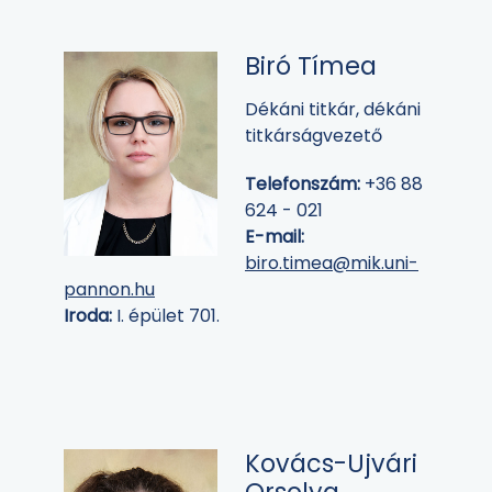
Biró Tímea
Dékáni titkár, dékáni
titkárságvezető
Telefonszám:
+36 88
624 - 021
E-mail:
biro.timea@mik.uni-
pannon.hu
Iroda:
I. épület 701.
Kovács-Ujvári