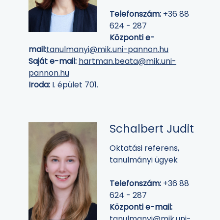
Telefonszám:
+36 88
624 - 287
Központi e-
mail:
tanulmanyi@mik.uni-pannon.hu
Saját e-mail:
hartman.beata@mik.uni-
pannon.hu
Iroda:
I. épület 701.
Schalbert Judit
Oktatási referens,
tanulmányi ügyek
Telefonszám:
+36 88
624 - 287
Központi e-mail:
tanulmanyi@mik.uni-