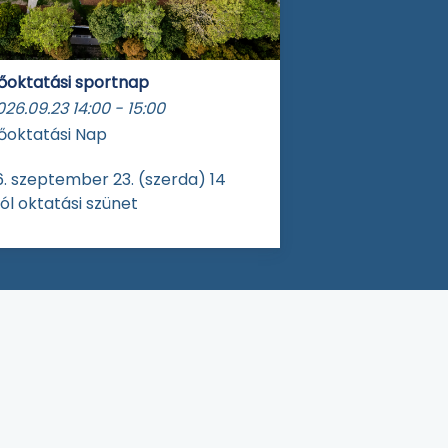
őoktatási sportnap
026.09.23
14:00
-
15:00
őoktatási Nap
. szeptember 23. (szerda) 14
ól oktatási szünet