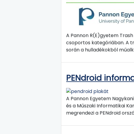
A Pannon R(E)gyetem Trash A
csoportos kategóriában. A t
során a hulladékokból műalko
PENdroid informa
A Pannon Egyetem Nagykaniz
és a Műszaki Informatikai K
megrendezi a PENdroid orszá