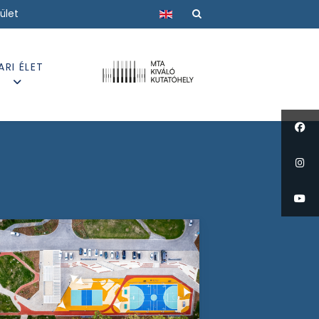
Válasszon nyelvet
ület
ARI ÉLET