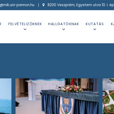
g@mik.uni-pannon.hu |
8200 Veszprém, Egyetem utca 10. I. ép
R
FELVÉTELIZŐKNEK
HALLGATÓKNAK
KUTATÁS
K