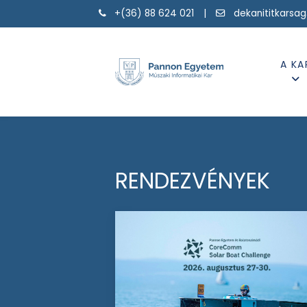
+(36) 88 624 021 |
dekanititkarsa
A KA
RENDEZVÉNYEK