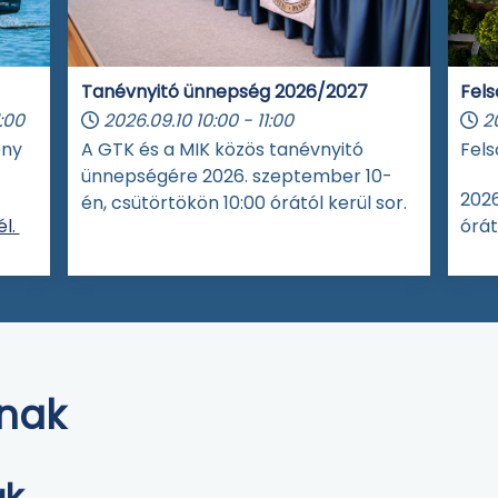
Tanévnyitó ünnepség 2026/2027
Fels
:00
2026.09.10
10:00
-
11:00
2
eny
A GTK és a MIK közös tanévnyitó
Fels
ünnepségére 2026. szeptember 10-
2026
én, csütörtökön 10:00 órától kerül sor.
l.
órát
knak
ak