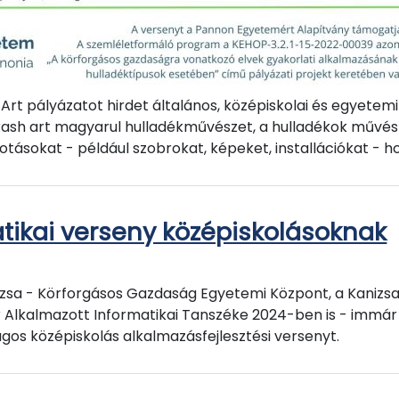
rt pályázatot hirdet általános, középiskolai és egyetemi
rash art magyarul hulladékművészet, a hulladékok művész
tásokat - például szobrokat, képeket, installációkat - ho
tikai verseny középiskolásoknak
sa - Körforgásos Gazdaság Egyetemi Központ, a Kanizsa
ar Alkalmazott Informatikai Tanszéke 2024-ben is - immá
gos középiskolás alkalmazásfejlesztési versenyt.