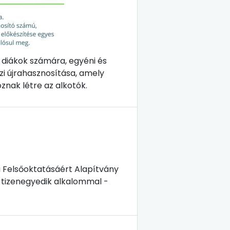
 diákok számára, egyéni és
i újrahasznosítása, amely
znak létre az alkotók.
 Felsőoktatásáért Alapítvány
r tizenegyedik alkalommal -