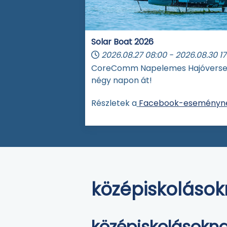
Solar Boat 2026
2026.08.27
08:00
-
2026.08.30
17
CoreComm Napelemes Hajóvers
négy napon át!
Részletek a
Facebook-eseményné
középiskoláso
középiskolásokn