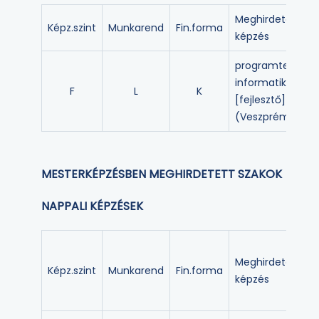
Meghirdetett
Képz.szint
Munkarend
Fin.forma
képzés
programtervező
informatikus
F
L
K
[fejlesztő]
(Veszprém)
MESTERKÉPZÉSBEN MEGHIRDETETT SZAKOK
NAPPALI KÉPZÉSEK
Meghirdetett
Képz.szint
Munkarend
Fin.forma
képzés