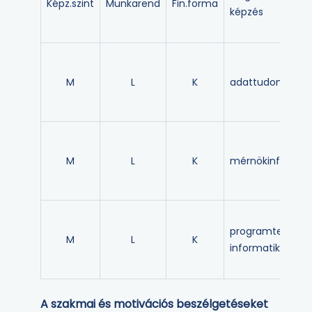
Képz.szint
Munkarend
Fin.forma
képzés
M
L
K
adattudomány
M
L
K
mérnökinformat
programtervező
M
L
K
informatikus
A szakmai és motivációs beszélgetéseket