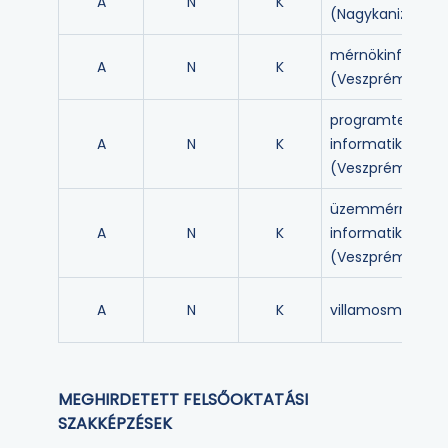
A
N
K
(Nagykanizsa)
mérnökinformat
A
N
K
(Veszprém)
programtervező
A
N
K
informatikus
(Veszprém)
üzemmérnök-
A
N
K
informatikus
(Veszprém)
A
N
K
villamosmérnöki
MEGHIRDETETT FELSŐOKTATÁSI
SZAKKÉPZÉSEK