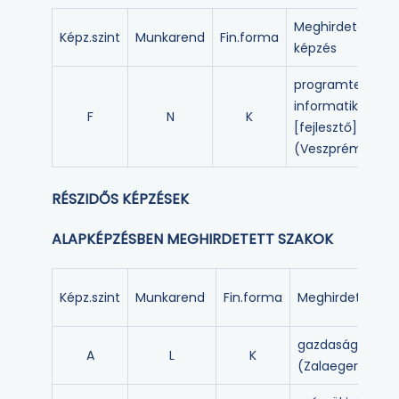
Meghirdetett
Képz.szint
Munkarend
Fin.forma
képzés
programtervező
informatikus
F
N
K
[fejlesztő]
(Veszprém)
RÉSZIDŐS KÉPZÉSEK
ALAPKÉPZÉSBEN MEGHIRDETETT SZAKOK
Képz.szint
Munkarend
Fin.forma
Meghirdetett ké
gazdaságinform
A
L
K
(Zalaegerszeg)