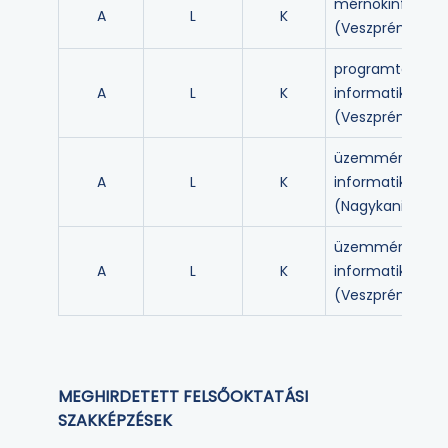
mérnökinformat
A
L
K
(Veszprém)
programtervező
A
L
K
informatikus
(Veszprém)
üzemmérnök-
A
L
K
informatikus
(Nagykanizsa)
üzemmérnök-
A
L
K
informatikus
(Veszprém)
MEGHIRDETETT FELSŐOKTATÁSI
SZAKKÉPZÉSEK