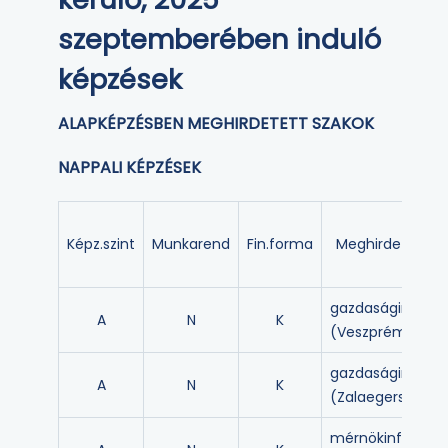
szeptemberében induló
képzések
ALAPKÉPZÉSBEN MEGHIRDETETT SZAKOK
NAPPALI KÉPZÉSEK
Képz.szint
Munkarend
Fin.forma
Meghirdetett k
gazdaságinforma
A
N
K
(Veszprém)
gazdaságinforma
A
N
K
(Zalaegerszeg)
mérnökinformat