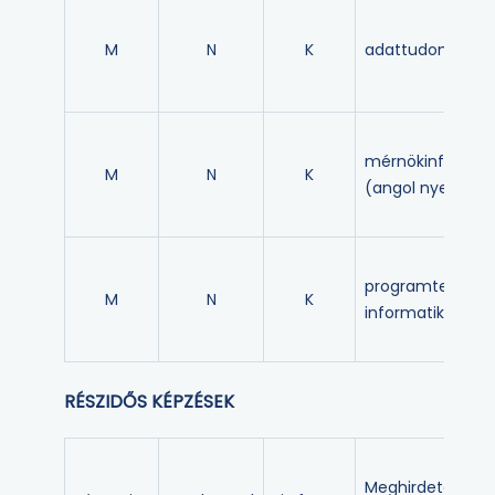
M
N
K
adattudomány
mérnökinformat
M
N
K
(angol nyelven)
programtervező
M
N
K
informatikus
RÉSZIDŐS KÉPZÉSEK
Meghirdetett