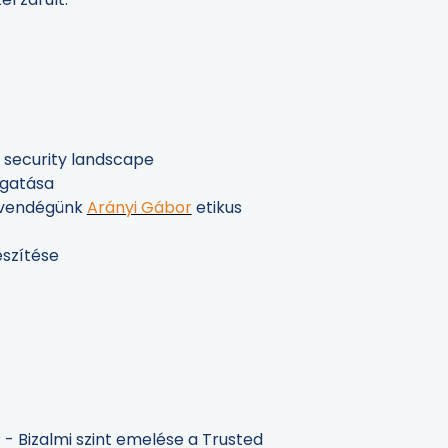
 security landscape
gatása
, vendégünk
Arányi Gábor
etikus
észítése
 - Bizalmi szint emelése a Trusted