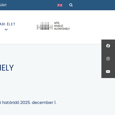
Válasszon nyelvet
ület
ARI ÉLET
HELY
i határidő 2025. december 1.