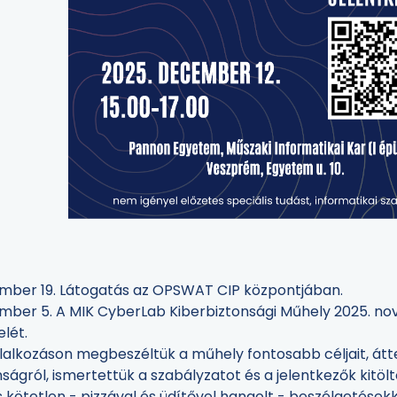
mber 19. Látogatás az OPSWAT CIP központjában.
mber 5. A MIK CyberLab Kiberbiztonsági Műhely 2025. no
lét.
glalkozáson megbeszéltük a műhely fontosabb céljait, átte
ságról, ismertettük a szabályzatot és a jelentkezők kitölt
 kötetlen - pizzával és üdítővel hangolt - beszélgetésekke