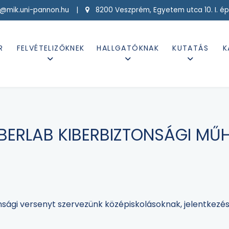
g@mik.uni-pannon.hu |
8200 Veszprém, Egyetem utca 10. I. ép
R
FELVÉTELIZŐKNEK
HALLGATÓKNAK
KUTATÁS
K
BERLAB KIBERBIZTONSÁGI MŰ
nsági versenyt szervezünk középiskolásoknak, jelentkezés