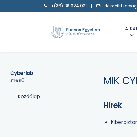
+(36) 88 624 021 |
dekanititkarsa
A KA
Cyberlab
MIK CY
menü
Kezdőlap
Hírek
Kiberbizto