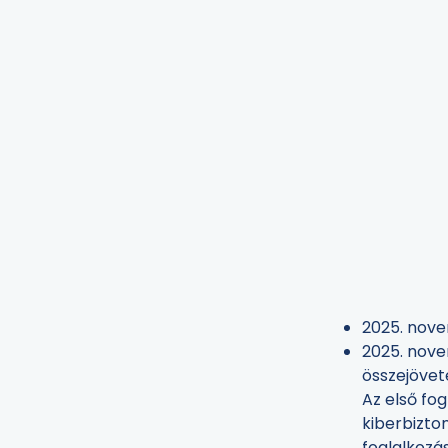
2025. nove
2025. nove
összejövete
Az első fo
kiberbizton
foglalkozás