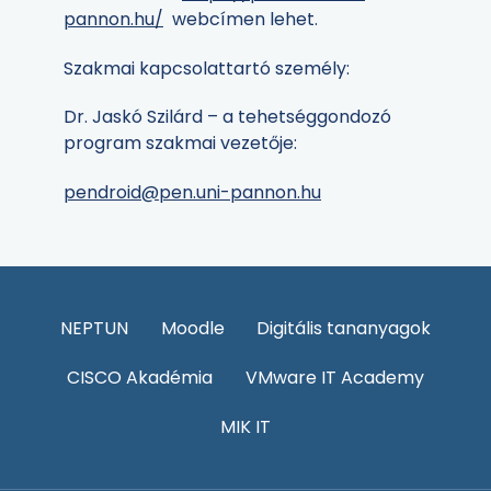
pannon.hu/
webcímen lehet.
Szakmai kapcsolattartó személy:
Dr. Jaskó Szilárd – a tehetséggondozó
program szakmai vezetője:
pendroid@pen.uni-pannon.hu
NEPTUN
Moodle
Digitális tananyagok
CISCO Akadémia
VMware IT Academy
MIK IT