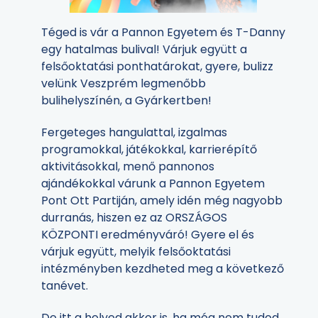
Téged is vár a Pannon Egyetem és T-Danny
egy hatalmas bulival! Várjuk együtt a
felsőoktatási ponthatárokat, gyere, bulizz
velünk Veszprém legmenőbb
bulihelyszínén, a Gyárkertben!
Fergeteges hangulattal, izgalmas
programokkal, játékokkal, karrierépítő
aktivitásokkal, menő pannonos
ajándékokkal várunk a Pannon Egyetem
Pont Ott Partiján, amely idén még nagyobb
durranás, hiszen ez az ORSZÁGOS
KÖZPONTI eredményváró! Gyere el és
várjuk együtt, melyik felsőoktatási
intézményben kezdheted meg a következő
tanévet.
De itt a helyed akkor is, ha még nem tudod