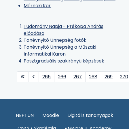
Mérnöki Kar
Tudomány Napja - Prékopa András
előadása
Tanévnyitó Ünnepség fotók
Tanévnyitó Ünnepség a Műszaki
Informatikai Karon
Posztgraduális szakirányú képzések
265
266
267
268
269
270
NEPTUN
Moodle
Digitális tananyagok
CISCO Akadémia
VMware IT Academy