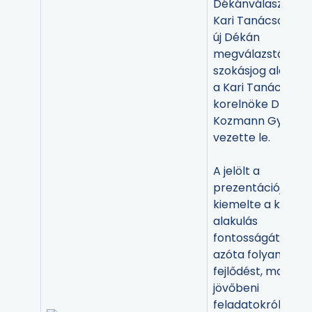
Dékánválasztó
Kari Tanácsot az
új Dékán
megválazstásáig
szokásjog alapján
a Kari Tanács
korelnöke Dr.
Kozmann György
vezette le.
A jelölt a
prezentációjában
kiemelte a karrá
alakulás
fontosságát és az
azóta folyamatos
fejlődést, majd a
jövőbeni
feladatokról,