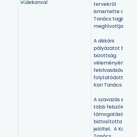
tervekről
ismertette a Kari
Tanács tagjait és
meghívottjait.
A dékáni
pályázatot bíráló
bizottság
véleményének
felolvasásával
folytatódott a
Kari Tanács.
A szavazás előtt
több felszólaló is
támogatásáról
biztosította a
jelöltet. A Kari
Tanács