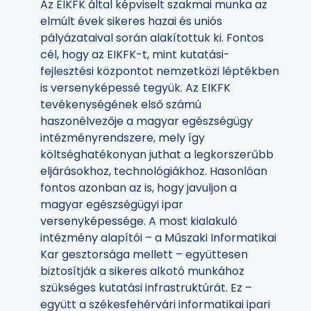
Az EIKFK által képviselt szakmai munka az
elmúlt évek sikeres hazai és uniós
pályázataival során alakítottuk ki. Fontos
cél, hogy az EIKFK-t, mint kutatási-
fejlesztési központot nemzetközi léptékben
is versenyképessé tegyük. Az EIKFK
tevékenységének első számú
haszonélvezője a magyar egészségügy
intézményrendszere, mely így
költséghatékonyan juthat a legkorszerűbb
eljárásokhoz, technológiákhoz. Hasonlóan
fontos azonban az is, hogy javuljon a
magyar egészségügyi ipar
versenyképessége. A most kialakuló
intézmény alapítói – a Műszaki Informatikai
Kar gesztorsága mellett – együttesen
biztosítják a sikeres alkotó munkához
szükséges kutatási infrastruktúrát. Ez –
együtt a székesfehérvári informatikai ipari