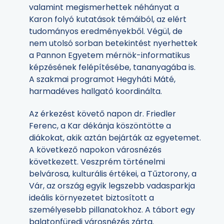
valamint megismerhettek néhányat a
Karon folyó kutatások témáiból, az elért
tudományos eredményekből. Végül, de
nem utolsó sorban betekintést nyerhettek
a Pannon Egyetem mérnök-informatikus
képzésének felépítésébe, tananyagába is.
A szakmai programot Hegyháti Máté,
harmadéves hallgató koordinálta.
Az érkezést követő napon dr. Friedler
Ferenc, a Kar dékánja köszöntötte a
diákokat, akik aztán bejárták az egyetemet.
A következő napokon városnézés
következett. Veszprém történelmi
belvárosa, kulturális értékei, a Tűztorony, a
Vár, az ország egyik legszebb vadasparkja
ideális környezetet biztosított a
személyesebb pillanatokhoz. A tábort egy
balatonfüredi városnézés zárta.