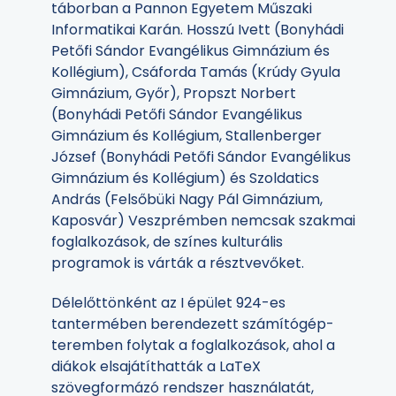
táborban a Pannon Egyetem Műszaki
Informatikai Karán. Hosszú Ivett (Bonyhádi
Petőfi Sándor Evangélikus Gimnázium és
Kollégium), Csáforda Tamás (Krúdy Gyula
Gimnázium, Győr), Propszt Norbert
(Bonyhádi Petőfi Sándor Evangélikus
Gimnázium és Kollégium, Stallenberger
József (Bonyhádi Petőfi Sándor Evangélikus
Gimnázium és Kollégium) és Szoldatics
András (Felsőbüki Nagy Pál Gimnázium,
Kaposvár) Veszprémben nemcsak szakmai
foglalkozások, de színes kulturális
programok is várták a résztvevőket.
Délelőttönként az I épület 924-es
tantermében berendezett számítógép-
teremben folytak a foglalkozások, ahol a
diákok elsajátíthatták a LaTeX
szövegformázó rendszer használatát,