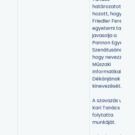
határozatot
hozott, hogy Dr.
Friedler Ferenc
egyetemi tanárt
javasolja a
Pannon Egyetem
Szenátusának,
hogy nevezze ki a
Műszaki
Informatikai Kar
Dékánjának
kinevezését.
A szavazás után a
Kari Tanács
folytatta
munkáját.