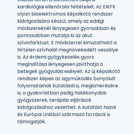
kardiológiai ellenőrzés feltételeit. Az EIKFK
olyan bioelektromos képalkotó rendszer
kidolgozására készül, amely az eddigi
módszereknél lényegesen gyorsabban és
pontosabban mutatja ki az akut
szívinfarktust. E módszerrel kimutatható a
hirtelen szívhalál megnövekedett veszélye
is. Az érdemi gyógykezelés gyors
megindítása lényegesen javíthatja a
betegek gyógyulási esélyeit. Az új képalkotó
rendszer képes az agyműködés bonyolult
folyamatainak kutatására, megismerésére
is, a gyakorlatban pedig hatékonyabb
gyógyszerek, terápiás eljárások
kidolgozásához vezethet. A kutatást hazai
és Európai Unióból származó források is
támogatják.