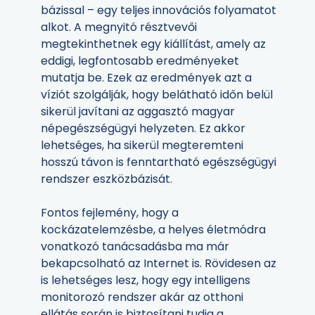
bázissal – egy teljes innovációs folyamatot
alkot. A megnyitó résztvevői
megtekinthetnek egy kiállítást, amely az
eddigi, legfontosabb eredményeket
mutatja be. Ezek az eredmények azt a
víziót szolgálják, hogy belátható időn belül
sikerül javítani az aggasztó magyar
népegészségügyi helyzeten. Ez akkor
lehetséges, ha sikerül megteremteni
hosszú távon is fenntartható egészségügyi
rendszer eszközbázisát.
Fontos fejlemény, hogy a
kockázatelemzésbe, a helyes életmódra
vonatkozó tanácsadásba ma már
bekapcsolható az Internet is. Rövidesen az
is lehetséges lesz, hogy egy intelligens
monitorozó rendszer akár az otthoni
ellátás során is biztosítani tudja a