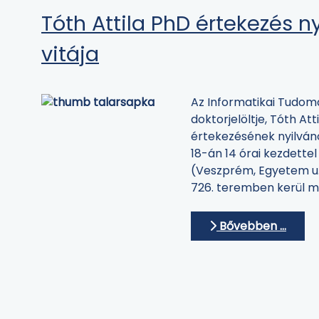
Tóth Attila PhD értekezés n
vitája
Az Informatikai Tudom
doktorjelöltje, Tóth Att
értekezésének nyilvános
18-án 14 órai kezdette
(Veszprém, Egyetem u. 
726. teremben kerül 
Bővebben …