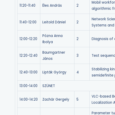
Mobil workfo
11:20-11:40
Éles András
2
algorithmic 
Network Scie
11:40-12:00
Leitold Dániel
2
Systems and 
Pózna Anna
12:00-12:20
2
Diagnosis of
Ibolya
Baumgartner
12:20-12:40
3
Test sequence
János
Stabilizing k
12:40-13:00
Lipták György
4
semidefinite
13:00-14:00
SZÜNET
VLC-based Be
14:00-14:20
Zachár Gergely
5
Localization 
Parameter tun