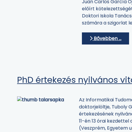
Juan Carlos García Oj
előírt kötelezettségét
Doktori Iskola Tanác
számára a szigorlat le
Bővebben …
PhD értekezés nyilvános vit
Az Informatikai Tudom
doktorjelöltje, Tuboly
értekezésének nyilváno
11-én 13 órai kezdettel
(Veszprém, Egyetem u. 