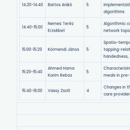
14:20-14:40
Bartos Anikó
5
implementati
algorithms
Nemes Teréz
Algorithmic c
14:40-15:00
5
Erzsébet
network topo
Spatio-tempo
15:00-15:20
Körmendi János
5
tapping-relat
handedness, 
Ahmed Hama
Characterizin
15:20-15:40
5
Karim Rebaz
meals in pre
Changes in th
15:40-16:00
Vassy Zsolt
4
care provider