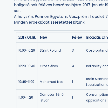
hallgatóinak féléves beszámolójára 2017. január 19
sor.
A helyszín: Pannon Egyetem, Veszprém, I épület 
Minden érdeklődőt szeretettel látunk.
2017.01.19.
Név
Félév
Előadás cí
10:00-10:20
Bálint Roland
3
Cost-optimal
10:20-10:40
Orosz Ákos
4
Reliability a
Brain Machin
10:40-11:00
Mohamed Issa
1
Localization 
Dömötör Zénó
Consumption 
11:00-11:20
1
István
applications