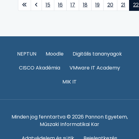
15
16
17
18
19
20
21
22
NEPTUN
Moodle
Digitális tananyagok
CISCO Akadémia
VMware IT Academy
MIK IT
Minden jog fenntartva © 2026 Pannon Egyetem,
Műszaki Informatikai Kar
Adatvédelem és sütik
Bejelentkezés