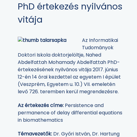
PhD értekezés nyilvános
vitája
Az Informatikai
Tudományok
Doktori Iskola doktorjelöltje, Nahed
Abdelfattah Mohamady Abdelfattah PhD-
értekezésének nyilvános vitája 2017. június
12-én 14 órai kezdettel az egyetem I épület
(Veszprém, Egyetem u. 10.) VII. emeletén
levő 726. teremben kerül megrendezésre.
Az értekezés címe:
Persistence and
permanence of delay differential equations
in biomathematics
Témavezetők:
Dr. Győri István, Dr. Hartung