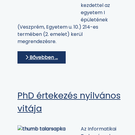
kezdettel az
egyetem I
épületének
(Veszprém, Egyetem u. 10.) 214-es
termében (2. emelet) kerül
megrendezésre.
Bővebben …
PhD értekezés nyilvános
vitája
Az Informatikai