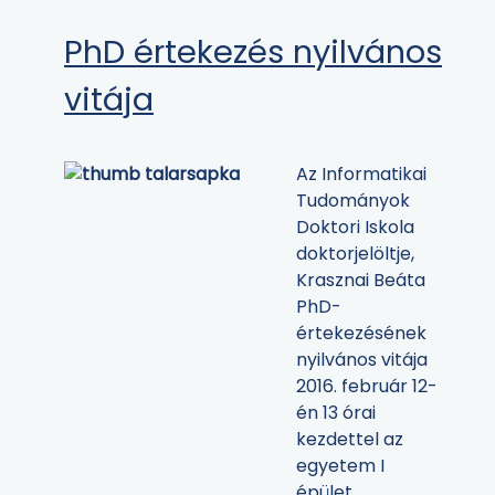
PhD értekezés nyilvános
vitája
Az Informatikai
Tudományok
Doktori Iskola
doktorjelöltje,
Krasznai Beáta
PhD-
értekezésének
nyilvános vitája
2016. február 12-
én 13 órai
kezdettel az
egyetem I
épület