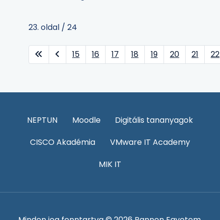
23. oldal / 24
15
16
17
18
19
20
21
22
NEPTUN
Moodle
Digitális tananyagok
CISCO Akadémia
VMware IT Academy
MIK IT
Minden jog fenntartva © 2026 Pannon Egyetem,