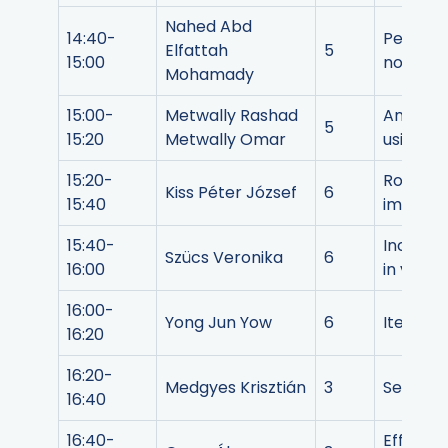
Nahed Abd
14:40-
Persist
Elfattah
5
15:00
nonlinea
Mohamady
15:00-
Metwally Rashad
An effic
5
15:20
Metwally Omar
using Kd
15:20-
Robust 
Kiss Péter József
6
15:40
image re
15:40-
Increasi
Szücs Veronika
6
16:00
in virtu
16:00-
Yong Jun Yow
6
Iterativ
16:20
16:20-
Medgyes Krisztián
3
Sensor n
16:40
16:40-
Efficien