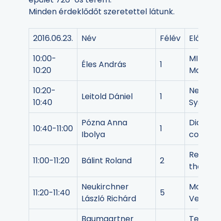
Minden érdeklődőt szeretettel látunk.
2016.06.23.
Név
Félév
Előadás
10:00-
MILP mo
Éles András
1
10:20
Manage
10:20-
Network
Leitold Dániel
1
10:40
Systems 
Pózna Anna
Diagnos
10:40-11:00
1
Ibolya
colored 
Refriger
11:00-11:20
Bálint Roland
2
the cost
Neukirchner
Modelin
11:20-11:40
5
László Richárd
Vector 
Baumgartner
Test pro