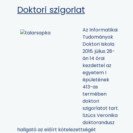
Doktori szigorlat
Az Informatikai
Tudományok
Doktori Iskola
2016. július 28-
án 14 órai
kezdettel az
egyetem I
épületének
413-as
termében
doktori
szigorlatot tart.
Szücs Veronika
doktorandusz
hallgató az előírt kötelezettségét