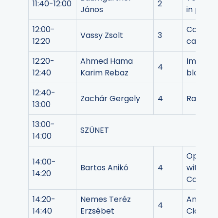
11:40-12:00
2
János
in prod
12:00-
Correlat
Vassy Zsolt
3
12:20
care pa
12:20-
Ahmed Hama
Impulse
4
12:40
Karim Rebaz
blood gl
12:40-
Zachár Gergely
4
Radio-in
13:00
13:00-
SZÜNET
14:00
Optimiz
14:00-
Bartos Anikó
4
with Sh
14:20
Conside
14:20-
Nemes Teréz
Analyzin
4
14:40
Erzsébet
Cloud-B