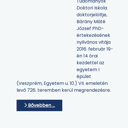
Tudományok
Doktori Iskola
doktorjelöltje,
Bárány Máté
József PhD-
értekezésének
nyilvános vitája
2016. február 19-
én 14 órai
kezdettel az
egyetem I
épület
(Veszprém, Egyetem u. 10.) VII. emeletén
levő 726. teremben kerül megrendezésre.
Bővebben …