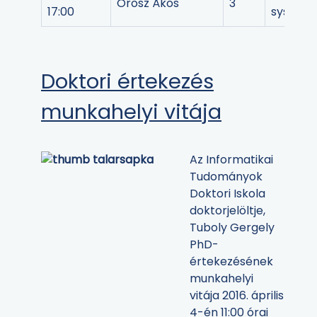
Orosz Ákos
3
17:00
system
Doktori értekezés
munkahelyi vitája
Az Informatikai
Tudományok
Doktori Iskola
doktorjelöltje,
Tuboly Gergely
PhD-
értekezésének
munkahelyi
vitája 2016. április
4-én 11:00 órai