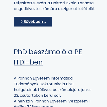
teljesítette, ezért a Doktori Iskola Tanácsa
engedélyezte számára a szigorlat letételét.
Bővebben …
PhD beszámoló a PE
ITDI-ben
A Pannon Egyetem Informatikai
Tudományok Doktori Iskola PhD
hallgatóinak féléves beszámolójára június
23. csütörtökön kerül sor.
A helyszín: Pannon Egyetem, Veszprém, I
épület 726-os terem.