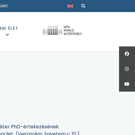
Válasszon nyelvet
ület
ARI ÉLET
i Péter PhD-értekezésének
I épület (Veszprém, Egyetem u. 10.)