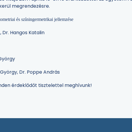
 kerül megrendezésre.
ometriai és színingermetrikai jellemzése
†
, Dr. Hangos Katalin
György
György, Dr. Poppe András
inden érdeklődőt tisztelettel meghívunk!