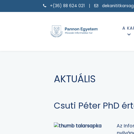
+(36) 88 624 021 |
dekanititkarsa
A KA
AKTUÁLIS
Csuti Péter PhD ér
Az Info
nyilván