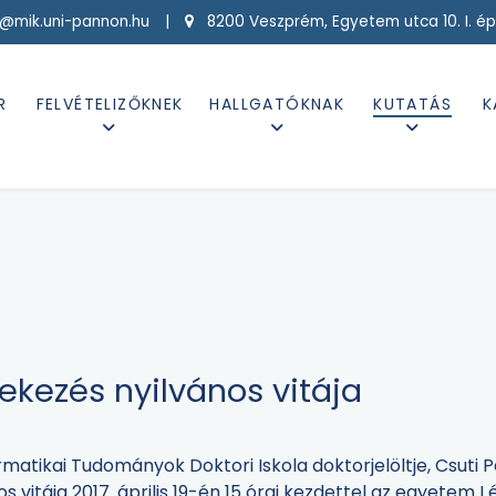
g@mik.uni-pannon.hu |
8200 Veszprém, Egyetem utca 10. I. ép
R
FELVÉTELIZŐKNEK
HALLGATÓKNAK
KUTATÁS
K
tekezés nyilvános vitája
rmatikai Tudományok Doktori Iskola doktorjelöltje, Csut
os vitája 2017. április 19-én 15 órai kezdettel az egyetem 