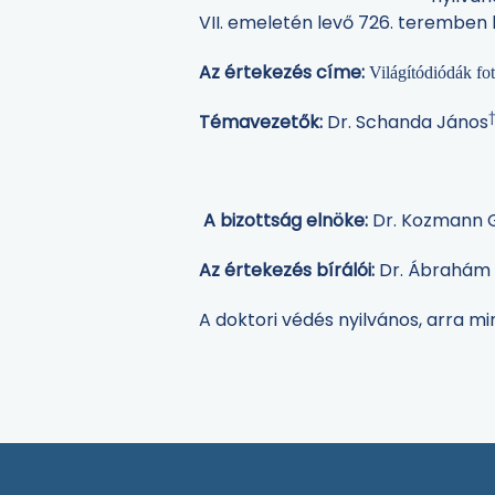
VII. emeletén levő 726. teremben
Az értekezés címe:
Világítódiódák fot
Témavezetők:
Dr. Schanda János
A bizottság elnöke:
Dr. Kozmann 
Az értekezés bírálói:
Dr. Ábrahám 
A doktori védés nyilvános, arra m