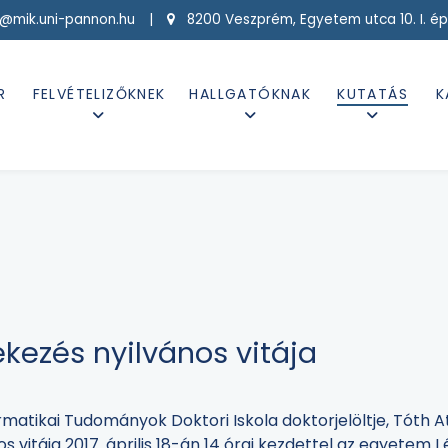
g@mik.uni-pannon.hu |
8200 Veszprém, Egyetem utca 10. I. ép
R
FELVÉTELIZŐKNEK
HALLGATÓKNAK
KUTATÁS
K
ekezés nyilvános vitája
rmatikai Tudományok Doktori Iskola doktorjelöltje, Tóth 
os vitája 2017. április 18-án 14 órai kezdettel az egyetem 