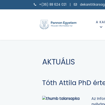
+(36) 88 624 021 |
dekanititkarsa
A KA
AKTUÁLIS
Tóth Attila PhD ért
Az Info
nyilván