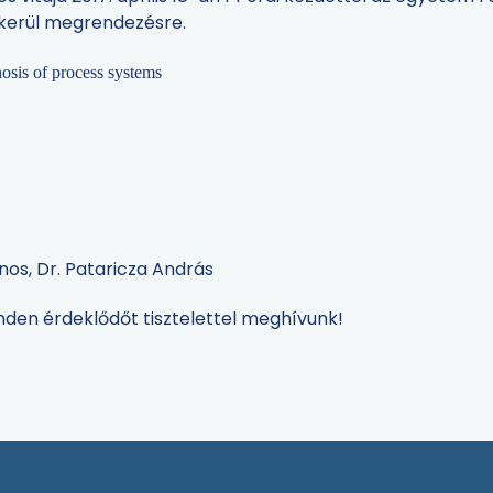
 kerül megrendezésre.
osis of process systems
nos, Dr. Pataricza András
inden érdeklődőt tisztelettel meghívunk!