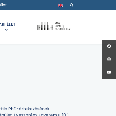
Válasszon nyelvet
ület
ARI ÉLET
Attila PhD-értekezésének
I épület (Veszprém, Egyetem u. 10.)