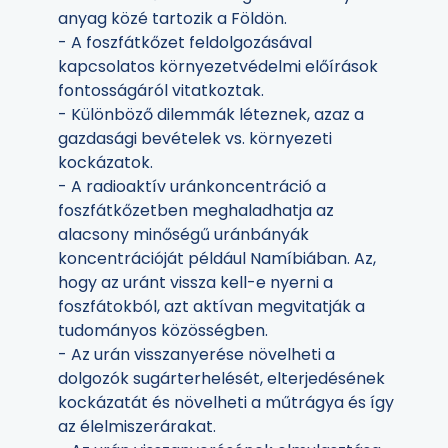
anyag közé tartozik a Földön.
- A foszfátkőzet feldolgozásával
kapcsolatos környezetvédelmi előírások
fontosságáról vitatkoztak.
- Különböző dilemmák léteznek, azaz a
gazdasági bevételek vs. környezeti
kockázatok.
- A radioaktív uránkoncentráció a
foszfátkőzetben meghaladhatja az
alacsony minőségű uránbányák
koncentrációját például Namíbiában. Az,
hogy az uránt vissza kell-e nyerni a
foszfátokból, azt aktívan megvitatják a
tudományos közösségben.
- Az urán visszanyerése növelheti a
dolgozók sugárterhelését, elterjedésének
kockázatát és növelheti a műtrágya és így
az élelmiszerárakat.