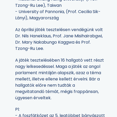
Tzong-Ru Lee), Taiwan
- University of Pannonia, (Prof. Cecilia Sik-
Lányi), Magyarország
Az áprilisi játék tesztelésen vendégünk volt
Dr. Nils Haneklaus, Prof. Jane Misihairabgwi,
Dr. Mary Nakabungo Kaggwa és Prof.
Tzong-Ru Lee.
A játék tesztelésében 16 hallgató vett részt
nagy lelkesedéssel. Maga a játék az angol
parlament mintáján alapszik, azaz a téma
mellett, illetve ellene kellett érvelni. Bár a
hallgatók előre nem tudták a
megvitatandó témát, mégis frappánsan,
ügyesen érveltek.
Pl:
- A foszfátkőzet az 5. legtöbbet bányászott