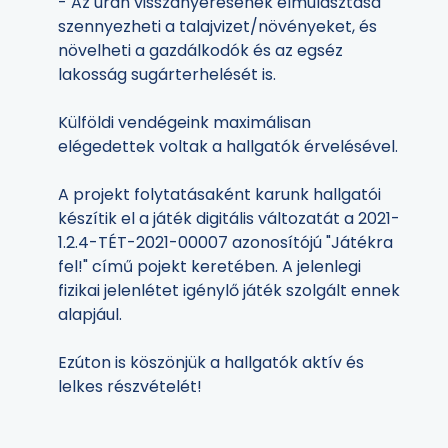
- Az urán visszanyerésének elmulasztása
szennyezheti a talajvizet/növényeket, és
növelheti a gazdálkodók és az egséz
lakosság sugárterhelését is.
Külföldi vendégeink maximálisan
elégedettek voltak a hallgatók érvelésével.
A projekt folytatásaként karunk hallgatói
készítik el a játék digitális változatát a 2021-
1.2.4-TÉT-2021-00007 azonosítójú "Játékra
fel!" című pojekt keretében. A jelenlegi
fizikai jelenlétet igénylő játék szolgált ennek
alapjául.
Ezúton is köszönjük a hallgatók aktív és
lelkes részvételét!