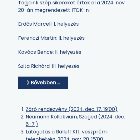
Tagjaink szép sikereket értek el a 2024. nov.
20-án megrendezett ITDK-n:
Erdős Marcell: I. helyezés
Ferenczi Martin: II. helyezés
Kovács Bence: II. helyezés
Szita Richárd: III. helyezés
Bővebben …
Záró rendezvény (2024. dec. 17. 19'00)
Neumann Kollokvium, Szeged (2024. dec.
6-7.)
Látogatás a Balluff Kft. veszprémi
telephelyén, 2024. nov. 20. 15'00