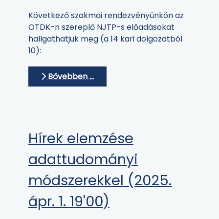
Következő szakmai rendezvényünkön az
OTDK-n szereplő NJTP-s előadásokat
hallgathatjuk meg (a 14 kari dolgozatból
10):
Bővebben …
Hírek elemzése
adattudományi
módszerekkel (2025.
ápr. 1. 19'00)