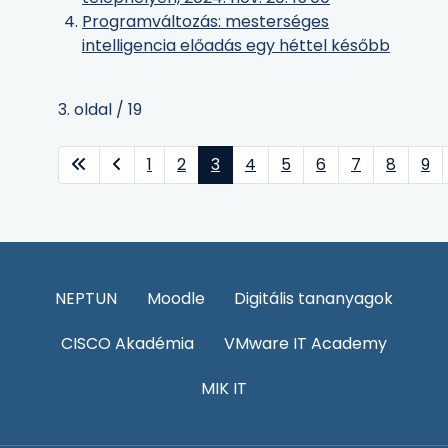
Programváltozás: mesterséges
intelligencia előadás egy héttel később
3. oldal / 19
1
2
3
4
5
6
7
8
9
NEPTUN
Moodle
Digitális tananyagok
CISCO Akadémia
VMware IT Academy
MIK IT