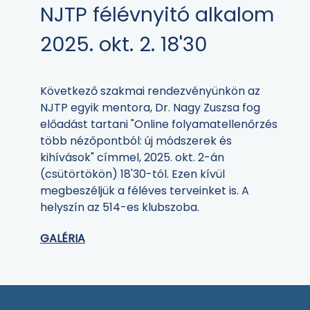
NJTP félévnyitó alkalom
2025. okt. 2. 18'30
Következő szakmai rendezvényünkön az
NJTP egyik mentora, Dr. Nagy Zuszsa fog
előadást tartani "Online folyamatellenőrzés
több nézőpontból: új módszerek és
kihívások" címmel, 2025. okt. 2-án
(csütörtökön) 18'30-tól. Ezen kívül
megbeszéljük a féléves terveinket is. A
helyszín az 514-es klubszoba.
GALÉRIA