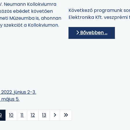
V. Neumann Kollokviumra
Következő programunk sorá
 közös ebédet követően
Elektronika Kft. veszprémi 
éneti Múzeumba is, ahonnan
 szekciót a Kollokviumon.
Bővebben …
2022. június 2-3.
 május 5.
9
10
11
12
13