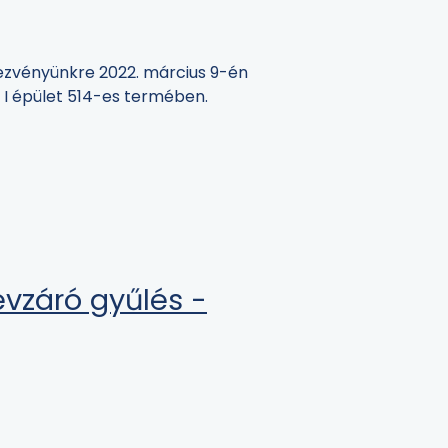
ezvényünkre 2022. március 9-én
az I épület 514-es termében.
évzáró gyűlés -