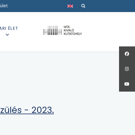
Válasszon nyelvet
ület
ARI ÉLET
zülés - 2023.