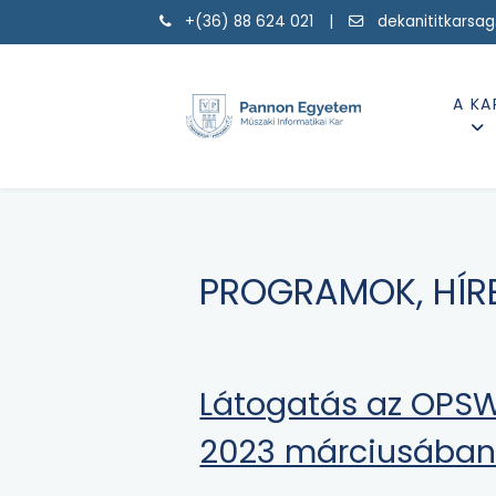
+(36) 88 624 021 |
dekanititkarsa
A KA
PROGRAMOK, HÍR
Látogatás az OPSW
2023 márciusába