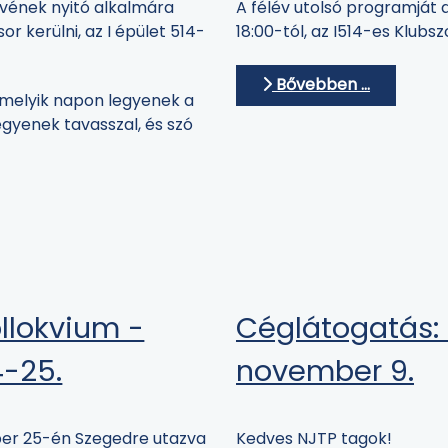
évének nyitó alkalmára
A félév utolsó programját
or kerülni, az I épület 514-
18:00-tól, az I514-es Klub
Bővebben …
 melyik napon legyenek a
egyenek tavasszal, és szó
llokvium -
Céglátogatás: B
-25.
november 9.
er 25-én Szegedre utazva
Kedves NJTP tagok!