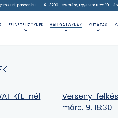
g@mik.uni-pannon.hu |
8200 Veszprém, Egyetem utca 10. I. ép
R
FELVÉTELIZŐKNEK
HALLGATÓKNAK
KUTATÁS
K
EK
AT Kft.-nél
Verseny-felkés
n
márc. 9. 18:30