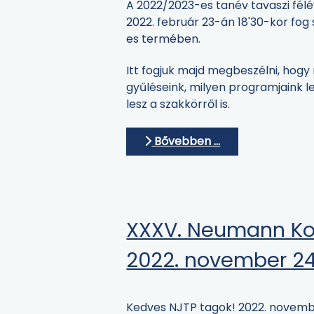
A 2022/2023-es tanév tavaszi fél
2022. február 23-án 18'30-kor fog s
es termében.
Itt fogjuk majd megbeszélni, hogy
gyűléseink, milyen programjaink l
lesz a szakkörről is.
Bővebben …
XXXV. Neumann Ko
2022. november 24
Kedves NJTP tagok! 2022. novemb