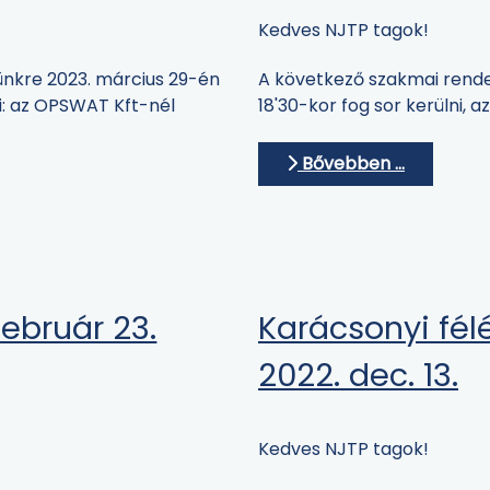
Kedves NJTP tagok!
nkre 2023. március 29-én
A következő szakmai rend
ni: az OPSWAT Kft-nél
18'30-kor fog sor kerülni, 
Bővebben …
február 23.
Karácsonyi fél
2022. dec. 13.
Kedves NJTP tagok!