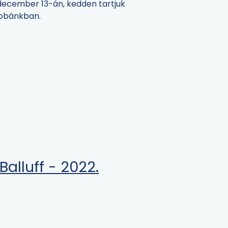
 december 13-án, kedden tartjuk
szobánkban.
alluff - 2022.