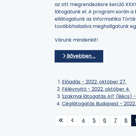
az ott megrendezésre kerülő XXX
látogatunk el. A program során a
ellátogatunk az Informatika Tört
továbbhaladva meghallgatunk egy
Várunk mindenkit!
Bővebben …
Előadás - 2022. október 27.
Félévnyitó - 2022. október 4.
Szakmai látogatás AIT (Bécs) - 
Céglátogatás Budapest - 2022.
4
5
6
7
8