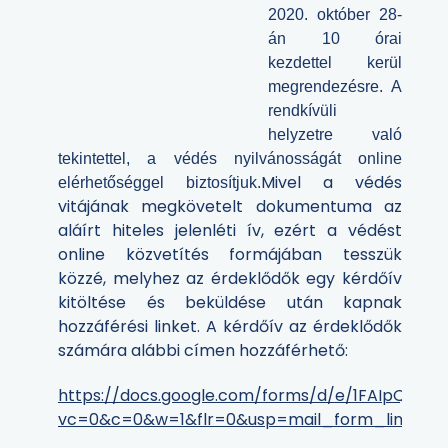
2020. október 28-
án 10 órai
kezdettel kerül
megrendezésre.
A
rendkívüli
helyzetre való
tekintettel, a védés nyilvánosságát online
Mivel a védés
elérhetőséggel biztosítjuk.
vitájának megkövetelt dokumentuma az
aláírt hiteles jelenléti ív, ezért a védést
online közvetítés formájában tesszük
közzé, melyhez az érdeklődők egy kérdőív
kitöltése és beküldése után kapnak
hozzáférési linket. A kérdőív az érdeklődők
számára alábbi címen hozzáférhető:
https://docs.google.com/forms/d/e/1FAIpQLSe
vc=0&c=0&w=1&flr=0&usp=mail_form_link