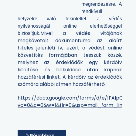
megrendezésre.
A
rendkívüli
helyzetre való tekintettel, a védés
nyilvánosságát online elérhetőséggel
Mivel a védés vitájának
biztosítjuk.
megkövetelt dokumentuma az aláírt
hiteles jelenléti ív, ezért a védést online
közvetítés formájában tesszük közzé,
melyhez az érdeklődők egy kérdőív
kitöltése és beküldése után kapnak
hozzáférési linket. A kérdőív az érdeklődők
számára alábbi címen hozzáférhető:
https://docs.google.com/forms/d/e/1FAIpQLSe
vc=0&c=0&w=1&flr=0&usp=mail_form_link
Bővebben …