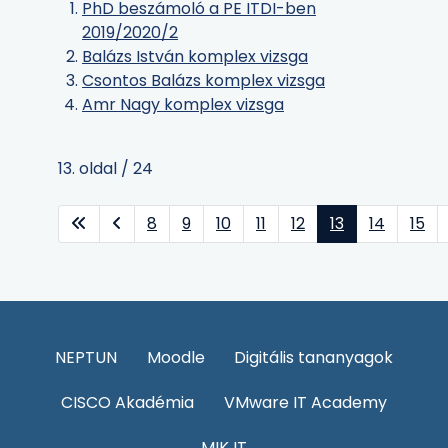
PhD beszámoló a PE ITDI-ben
2019/2020/2
Balázs István komplex vizsga
Csontos Balázs komplex vizsga
Amr Nagy komplex vizsga
13. oldal / 24
8
9
10
11
12
13
14
15
NEPTUN
Moodle
Digitális tananyagok
CISCO Akadémia
VMware IT Academy
MIK IT