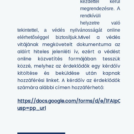
kezdettel kerül
megrendezésre.
A
rendkívüli
helyzetre való
tekintettel, a védés nyilvánosságát online
Mivel a védés
elérhetőséggel biztosítjuk.
vitájának megkövetelt dokumentuma az
aláírt hiteles jelenléti ív, ezért a védést
online közvetítés formájában tesszük
közzé, melyhez az érdeklődők egy kérdőív
kitöltése és beküldése után kapnak
hozzáférési linket. A kérdőív az érdeklődők
számára alábbi címen hozzáférhető:
https://docs.google.com/forms/d/e/1FAIpQLSe
usp=pp_url