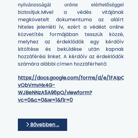
nyilvánosságát online elérhetőséggel
Mivel a védés vitájának
biztosítjuk.
megkövetelt dokumentuma az aláírt
hiteles jelenléti ív, ezért a védést online
közvetítés formájában tesszük közzé,
melyhez az érdeklődők egy kérdőív
kitöltése és beküldése után kapnak
hozzáférési linket. A kérdőív az érdeklődők
számára alábbi címen hozzáférhető:
https://docs.google.com/forms/d/e/1FAIpQLS
vQbVmvHx4G-
WJBeNNzA5A96pQ/viewform?
vc=0&c=0&w=1&flr=0
Bővebben …