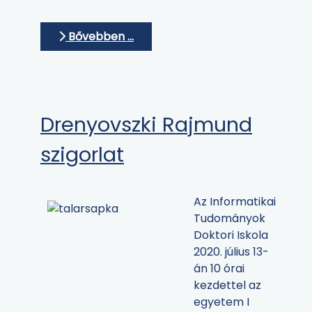
Bővebben …
Drenyovszki Rajmund
szigorlat
Az Informatikai
Tudományok
Doktori Iskola
2020. július 13-
án 10 órai
kezdettel az
egyetem I