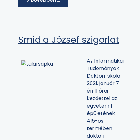
Smidla József szigorlat
Az Informatikai
Tudományok
Doktori Iskola
2021. január 7-
én 11 órai
kezdettel az
egyetem I
épületének
415-ös
termében
doktori