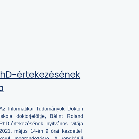
 PhD-értekezésének
a
Az Informatikai Tudományok Doktori
Iskola doktorjelöltje, Bálint Roland
PhD-értekezésének nyilvános vitája
2021. május 14-én 9 órai kezdettel
kerül megrendezésre.
A rendkívüli