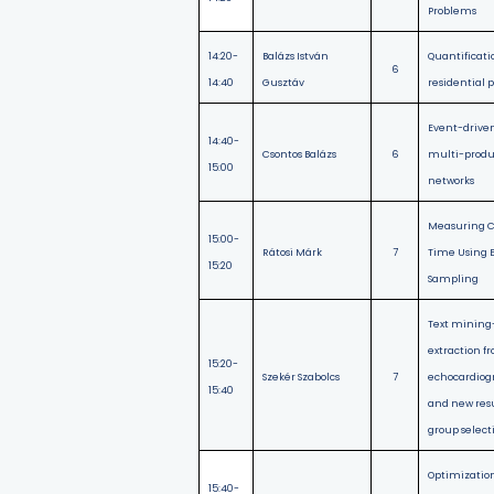
Problems
14:20-
Balázs István
Quantification
6
14:40
Gusztáv
residential
Event-driven
14:40-
Csontos Balázs
6
multi-produ
15:00
networks
Measuring 
15:00-
Rátosi Márk
7
Time Using 
15:20
Sampling
Text mining
extraction f
15:20-
Szekér Szabolcs
7
echocardio
15:40
and new resu
group selec
Optimization
15:40-