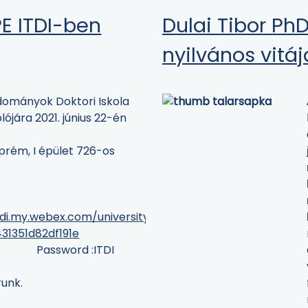
E ITDI-ben
Dulai Tibor Ph
nyilvános vitáj
ományok Doktori Iskola
ójára 2021. június 22-én
prém, I épület 726-os
tdi.my.webex.com/universityofpannoniaitdi.my/j.php?
1351d82df191e
Password :ITDI
runk.