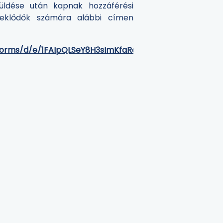
küldése után kapnak hozzáférési
rdeklődők számára alábbi címen
/forms/d/e/1FAIpQLSeY8H3sImKfaRaN9_I25gE2vFBKKAiy