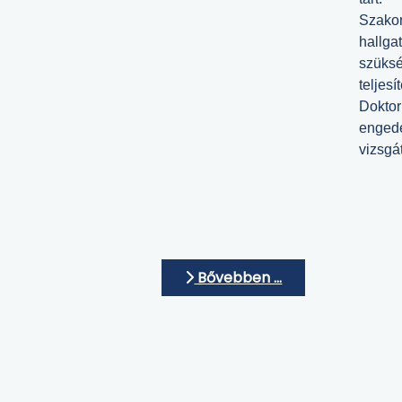
Szako
hallga
szüksé
teljesí
Doktor
engedé
vizsgát
Bővebben …