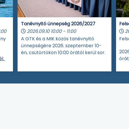
Tanévnyitó ünnepség 2026/2027
Fels
:00
2026.09.10
10:00
-
11:00
2
eny
A GTK és a MIK közös tanévnyitó
Fels
ünnepségére 2026. szeptember 10-
2026
én, csütörtökön 10:00 órától kerül sor.
l.
órát