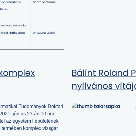
d on visual and
Dr. Szabó Ferenc
ffects
Network Models for
on of Traffic Signs
Dr. Czúni László
 komplex
Bálint Roland
nyilvános vitáj
ormatikai Tudományok Doktori
 2021. június 23-án 10 órai
tel az egyetem I épületének
 termében komplex vizsgát