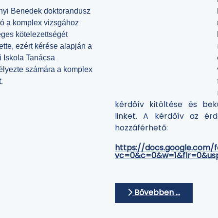
nyi Benedek doktorandusz
tó a komplex vizsgához
ges kötelezettségét
tette, ezért kérése alapján a
i Iskola Tanácsa
lyezte számára a komplex
.
kérdőív kitöltése és be
linket. A kérdőív az é
hozzáférhető:
https://docs.google.com
vc=0&c=0&w=1&flr=0&usp
Bővebben …