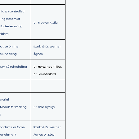
 fuzzy controlled
ing system of
Dr. Magyar Attila
Batteries using
orithm
ective Online
Starkné Dr. Werner
e Checking
Ágnes
stry 4.0 scheduling
Dr. Holczinger Tibor,
Dr. Jaskó Szilárd
torial
Models for Packing
Dr. Dósa György
g
gorithms for Some
Starkné Dr. Werner
 Benchmark
Ágnes, Dr. Dósa