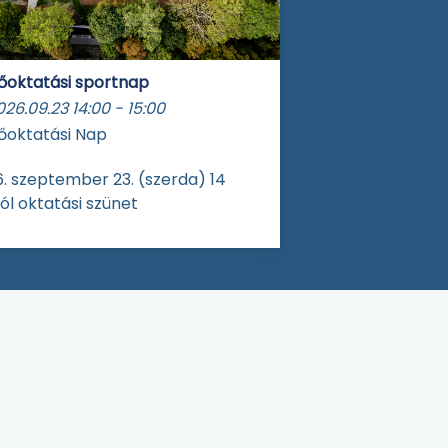
őoktatási sportnap
026.09.23
14:00
-
15:00
őoktatási Nap
. szeptember 23. (szerda) 14
ól oktatási szünet