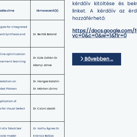
kérdőív kitöltése és be
linket. A kérdőív az é
őadás címe
témavezető(k)
hozzáférhető:
egies for Integrated
https://docs.google.com
vc=0&c=0&w=1&flr=0
ork Synthesis and
Dr. Bertók Botond
line optimization
Bővebben …
Dr. Süle Zoltán Dr.
orcement learning
Abonyi János
Isolation on
Dr. Hangos Katalin
obot Platoon
Dr. Márton Lőrinc
plication of
 for Visual Defect
Dr. Czúni László
of a ‘black box’
Dr. Vathy Ágnes Dr.
icle model
Kránicz Balázs