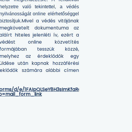
helyzetre való tekintettel, a védés
nyilvánosságát online elérhetőséggel
Mivel a védés vitájának
biztosítjuk.
megkövetelt dokumentuma az
aláírt hiteles jelenléti ív, ezért a
védést online közvetítés
formájában tesszük közzé,
melyhez az érdeklődők egy
küldése után kapnak hozzáférési
rdeklődők számára alábbi címen
/forms/d/e/1FAIpQLSeY8H3sImKfaRaN9_I25gE2vFBKKAiy
=mail_form_link