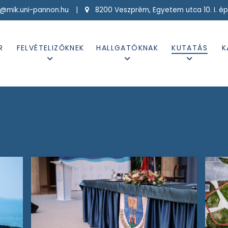
g@mik.uni-pannon.hu |
8200 Veszprém, Egyetem utca 10. I. ép
R
FELVÉTELIZŐKNEK
HALLGATÓKNAK
KUTATÁS
K