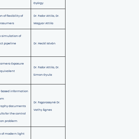
György
 of flexibility of
Dr. Fodor Attila, Dr.
 prosumers
Magyar Attila
 simulation of
ct pipeline
Dr. Heckl István
Camera Exposure
Dr. Fodor Attila, Dr.
Equivalent
Simon Gyula
-based information
rom
Dr. Fogarassyné Dr.
graphy documents
Vathy Ágnes
lts for the control
tion problem
 of modern light