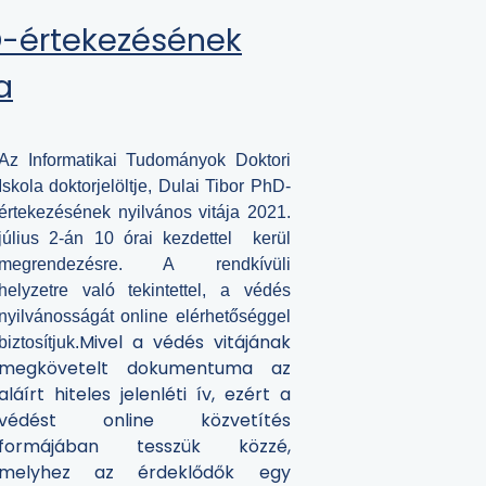
D-értekezésének
a
Az Informatikai Tudományok Doktori
Iskola doktorjelöltje, Dulai Tibor PhD-
értekezésének nyilvános vitája 2021.
július 2-án 10 órai kezdettel kerül
megrendezésre.
A rendkívüli
helyzetre való tekintettel, a védés
nyilvánosságát online elérhetőséggel
Mivel a védés vitájának
biztosítjuk.
megkövetelt dokumentuma az
aláírt hiteles jelenléti ív, ezért a
védést online közvetítés
formájában tesszük közzé,
melyhez az érdeklődők egy