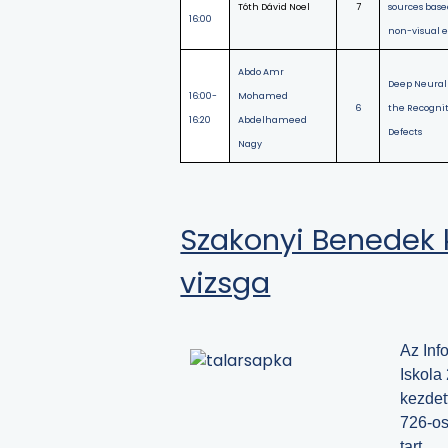
Tóth Dávid Noel
7
sources base
16:00
non-visual e
Abdo Amr
Deep Neural 
16:00-
Mohamed
6
the Recogniti
16:20
Abdelhameed
Defects
Nagy
Szakonyi Benedek
vizsga
Az Inf
Iskola
kezdet
726-os
tart.