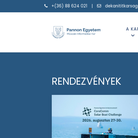
+(36) 88 624 021 |
dekanititkarsa
A KA
RENDEZVÉNYEK