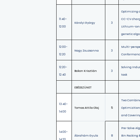
Optimizing a
11:40-
CC-CV charg
Károlyi György
3
12:00
Lithium-ion 
genetic alg
12:00-
Multi-persp
Nagy Zsuzsanna
3
12:20
Conformanc
12:20-
Solving Indu
Bakon Krisztián
3
12:40
task
EBÉDSZÜNET
Two Combina
13:40-
Tomas Attila Olaj
5
Optimizition
14:00
and Coverin
Pre-Solve Al
14:00-
Ábrahám Gyula
8
Bin Packing
14:20