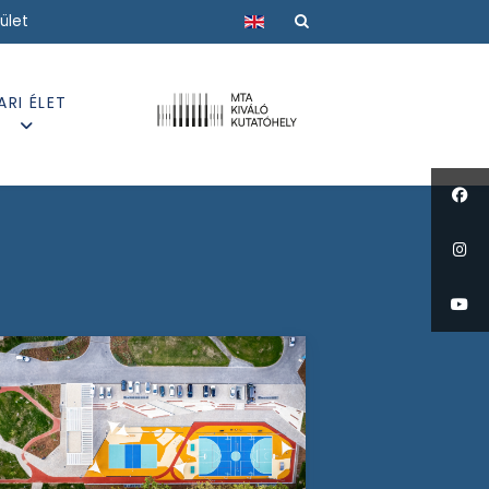
Válasszon nyelvet
ület
ARI ÉLET