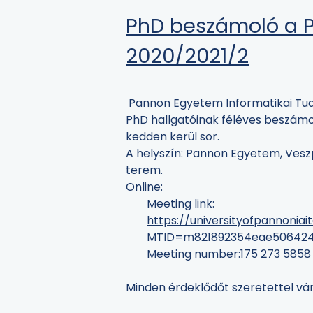
PhD beszámoló a P
2020/2021/2
Pannon Egyetem Informatikai Tud
PhD hallgatóinak féléves beszámol
kedden kerül sor.
A helyszín: Pannon Egyetem, Vesz
terem.
Online:
Meeting link:
https://universityofpannoniai
MTID=m821892354eae5064243
Meeting number:
175 273 5858
Minden érdeklődőt szeretettel vá