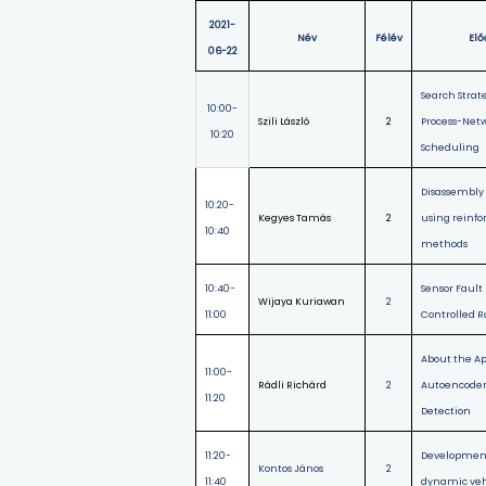
2021-
Név
Félév
El
06-22
Search Strat
10:00-
Szili László
2
Process-Netw
10:20
Scheduling
Disassembly 
10:20-
Kegyes Tamás
2
using reinf
10:40
methods
10:40-
Sensor Fault 
Wijaya Kuriawan
2
11:00
Controlled R
About the Ap
11:00-
Rádli Richárd
2
Autoencoders
11:20
Detection
11:20-
Development 
Kontos János
2
11:40
dynamic veh