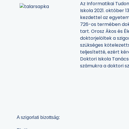
Az Informatikai Tudo
Iskola 2021. október 1
kezdettel az egyetem
726-os termében dokt
tart. Orosz Ákos és É
doktorjelöltek a szigo
szükséges kötelezett
teljesítetté, ezért ké
Doktori Iskola Tanác
számukra a doktori sz
A szigorlati bizottság: