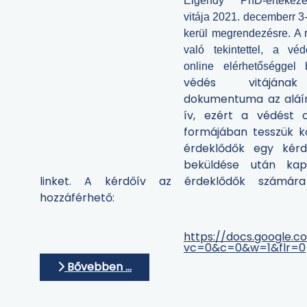
Elgendy PhD-értekez
vitája 2021. decemberr 3
kerül megrendezésre.
A 
való tekintettel, a vé
online elérhetőséggel bi
védés vitájának
dokumentuma az aláírt 
ív, ezért a védést o
formájában tesszük k
érdeklődők egy kérd
beküldése után kap
linket. A kérdőív az érdeklődők számár
hozzáférhető:
https://docs.google
vc=0&c=0&w=1&flr=0
Bővebben …