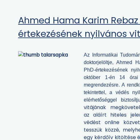
Ahmed Hama Karim Rebaz
értekezésének nyilvános vi
Az Informatikai Tudomán
doktorjelöltje, Ahmed
PhD-értekezésének nyil
október 1-én 14 órai
megrendezésre.
A rendkí
tekintettel, a védés ny
elérhetőséggel biztosítju
vitájának megkövet
az aláírt hiteles jele
védést online közve
tesszük közzé, melyh
egy kérdőív kitöltése 