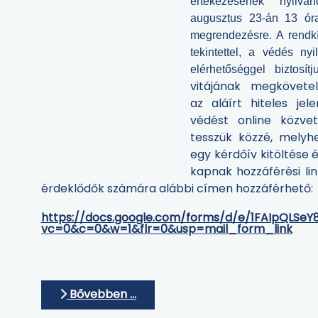
értekezésének nyilvá
augusztus 23-án 13 óra
megrendezésre.
A rendkí
tekintettel, a védés ny
elérhetőséggel biztosítju
vitájának megkövet
az aláírt hiteles jele
védést online közve
tesszük közzé, melyh
egy kérdőív kitöltése 
kapnak hozzáférési lin
érdeklődők számára alábbi címen hozzáférhető:
https://docs.google.com/forms/d/e/1FAIpQLSe
vc=0&c=0&w=1&flr=0&usp=mail_form_link
Bővebben …