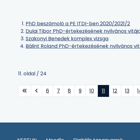
PhD beszámoló a PE ITDI-ben 2020/2021/2
Dulai Tibor PhD-értekezésének nyilvános vitáj
Szakonyi Benedek komplex vizsga
Bálint Roland PhD-értekezésének nyilvános vit
11. oldal / 24
6
7
8
9
10
11
12
13
1