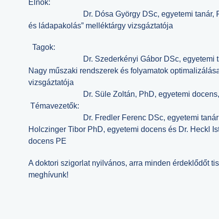
Elnök:
Dr. Dósa György DSc, egyetemi tanár, PE,
és ládapakolás” melléktárgy vizsgáztatója
Tagok:
Dr. Szederkényi Gábor DSc, egyetemi tan
Nagy műszaki rendszerek és folyamatok optimalizálása
vizsgáztatója
Dr. Süle Zoltán, PhD, egyetemi docens,
Témavezetők:
Dr. Fredler Ferenc DSc, egyetemi tanár S
Holczinger Tibor PhD, egyetemi docens és
Dr. Heckl I
docens PE
A doktori szigorlat nyilvános, arra minden érdeklődőt tis
meghívunk!