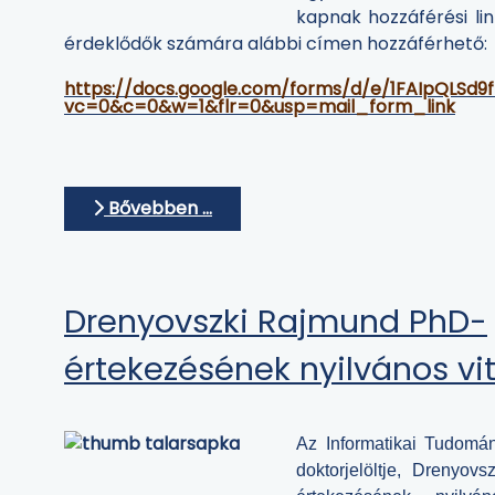
kapnak hozzáférési lin
érdeklődők számára alábbi címen hozzáférhető:
https://docs.google.com/forms/d/e/1FAIpQLS
vc=0&c=0&w=1&flr=0&usp=mail_form_link
Bővebben …
Drenyovszki Rajmund PhD-
értekezésének nyilvános vi
Az Informatikai Tudomán
doktorjelöltje, Drenyo