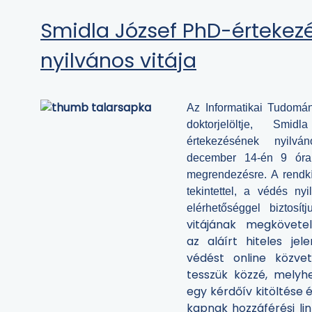
Smidla József PhD-értekez
nyilvános vitája
Az Informatikai Tudomán
doktorjelöltje, Smi
értekezésének nyilvá
december 14-én 9 órai
megrendezésre.
A rendkí
tekintettel, a védés ny
elérhetőséggel biztosítju
vitájának megkövet
az aláírt hiteles jele
védést online közve
tesszük közzé, melyh
egy kérdőív kitöltése 
kapnak hozzáférési lin