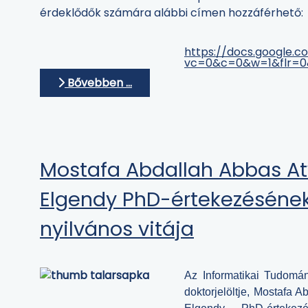
érdeklődők számára alábbi címen hozzáférhető:
https://docs.google
vc=0&c=0&w=1&flr=0
Bővebben …
Mostafa Abdallah Abbas A
Elgendy PhD-értekezéséne
nyilvános vitája
Az Informatikai Tudomán
doktorjelöltje, Mostafa 