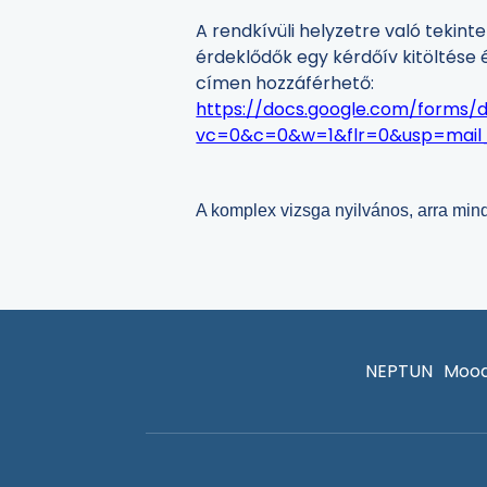
A rendkívüli helyzetre való tekinte
érdeklődők egy kérdőív kitöltése 
címen hozzáférhető:
http
s://docs.google.com/form
vc=0&c=0&w=1&flr=0&usp=mail
A komplex vizsga nyilvános, arra mind
NEPTUN
Mood