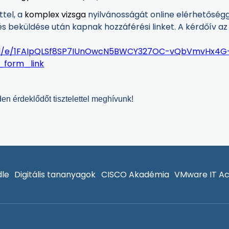
ttel, a
komplex vizsga
nyilvánosságát online elérhetőségge
és beküldése után kapnak hozzáférési linket. A kérdőív a
s/d/e/1FAIpQLSf8SP7IUnOwcN5BWCY327OC-vQbVmvHx4
_form_link
en érdeklődőt tisztelettel meghívunk!
le
Digitális tananyagok
CISCO Akadémia
VMware IT A