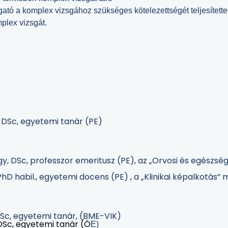
ó a komplex vizsgához szükséges kötelezettségét teljesítette, 
plex vizsgát.
, DSc, egyetemi tanár (PE)
, DSc, professzor emeritusz (PE), az „Orvosi és egészség
PhD habil., egyetemi docens (PE) , a „Klinikai képalkotás”
DSc, egyetemi tanár, (BME-VIK)
 DSc, egyetemi tanár (Ó
E)