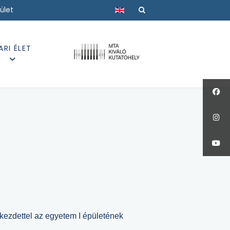
Válasszon nyelvet
ület
ARI ÉLET
 kezdettel az egyetem I épületének