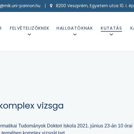
g@mik.uni-pannon.hu |
8200 Veszprém, Egyetem utca 10. I. ép
R
FELVÉTELIZŐKNEK
HALLGATÓKNAK
KUTATÁS
K
komplex vizsga
ormatikai Tudományok Doktori Iskola 2021. június 23-án 10 órai
 termében komplex vizsgát tart.