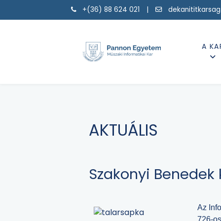
+(36) 88 624 021 |
dekanititkarsa
A KA
AKTUÁLIS
Szakonyi Benedek 
Az Inf
726-os