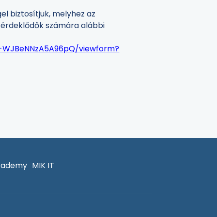
l biztosítjuk, melyhez az
z érdeklődők számára alábbi
G-WJBeNNzA5A96pQ/viewform?
cademy
MIK IT