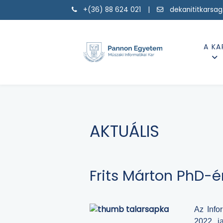
+(36) 88 624 021 |
dekanititkarsa
A KA
AKTUÁLIS
Frits Márton PhD-é
Az Info
2022. j