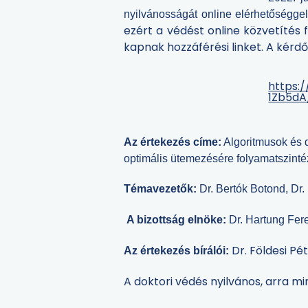
nyilvánosságát online elérhetőséggel 
ezért a védést online közvetítés
kapnak hozzáférési linket. A kér
https:
1Zb5dA
Az értekezés címe:
Algoritmusok és d
optimális ütemezésére folyamatszinté
Témavezetők:
Dr. Bertók Botond, Dr
A bizottság elnöke:
Dr. Hartung Fer
Dr. Földesi P
Az értekezés bírálói:
A doktori védés nyilvános, arra m