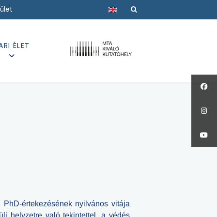
Válasszon nyelvet
ület
ARI ÉLET
on PhD-értekezésének nyilvános vitája
li helyzetre való tekintettel, a védés