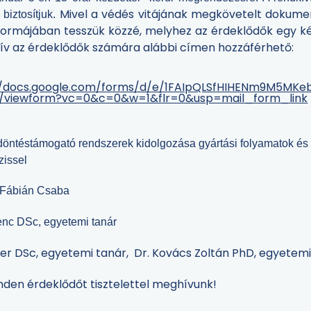
Mivel a védés vitájának megkövetelt dokumentu
biztosítjuk.
 formájában tesszük közzé, melyhez az érdeklődők egy ké
dőív az érdeklődők számára alábbi címen hozzáférhető:
//docs.google.com/forms/d/e/1FAIpQLSfHIHENm9M5MK
/viewform?vc=0&c=0&w=1&flr=0&usp=mail_form_link
öntéstámogató rendszerek kidolgozása gyártási folyamatok és t
zissel
. Fábián Csaba
enc
DSc
, egyetemi tanár
éter DSc, egyetemi tanár, Dr. Kovács Zoltán PhD, egyetem
inden érdeklődőt tisztelettel meghívunk!