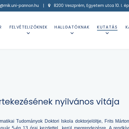
g@mik.uni-pannon.hu |
8200 Veszprém, Egyetem utca 10. I. ép
R
FELVÉTELIZŐKNEK
HALLGATÓKNAK
KUTATÁS
K
rtekezésének nyilvános vitája
rmatikai Tudományok Doktori Iskola doktorjelöltje, Frits Márt
anuár 5-én 13 órai kezdettel kerül megrendezésre.
A rendkívü