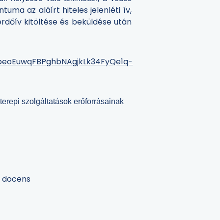
ma az aláírt hiteles jelenléti ív,
rdőív kitöltése és beküldése után
ebeoEuwqFBPghbNAgjkLk34FyQe1q-
erepi szolgáltatások erőforrásainak
i docens