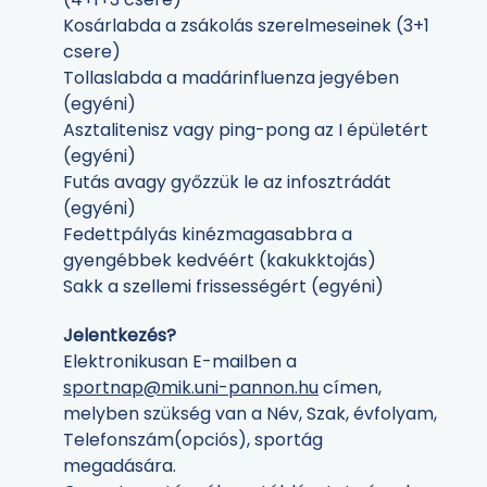
Kosárlabda a zsákolás szerelmeseinek (3+1
csere)
Tollaslabda a madárinfluenza jegyében
(egyéni)
Asztalitenisz vagy ping-pong az I épületért
(egyéni)
Futás avagy győzzük le az infosztrádát
(egyéni)
Fedettpályás kinézmagasabbra a
gyengébbek kedvéért (kakukktojás)
Sakk a szellemi frissességért (egyéni)
Jelentkezés?
Elektronikusan E-mailben a
sportnap@mik.uni-pannon.hu
címen,
melyben szükség van a Név, Szak, évfolyam,
Telefonszám(opciós), sportág
megadására.