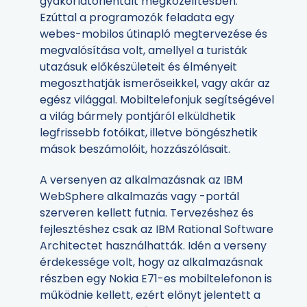
gyakorlatorientált megközelítésben.
Ezúttal a programozók feladata egy
webes-mobilos útinapló megtervezése és
megvalósítása volt, amellyel a turisták
utazásuk előkészületeit és élményeit
megoszthatják ismerőseikkel, vagy akár az
egész világgal. Mobiltelefonjuk segítségével
a világ bármely pontjáról elküldhetik
legfrissebb fotóikat, illetve böngészhetik
mások beszámolóit, hozzászólásait.
A versenyen az alkalmazásnak az IBM
WebSphere alkalmazás vagy -portál
szerveren kellett futnia. Tervezéshez és
fejlesztéshez csak az IBM Rational Software
Architectet használhatták. Idén a verseny
érdekessége volt, hogy az alkalmazásnak
részben egy Nokia E71-es mobiltelefonon is
működnie kellett, ezért előnyt jelentett a