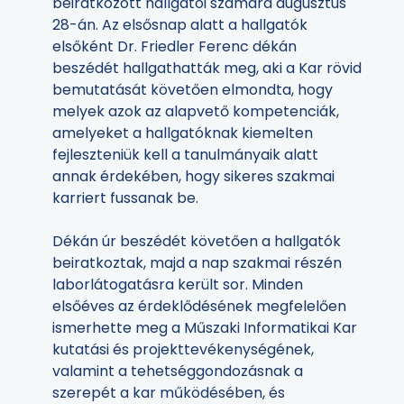
beiratkozott hallgatói számára augusztus
28-án. Az elsősnap alatt a hallgatók
elsőként Dr. Friedler Ferenc dékán
beszédét hallgathatták meg, aki a Kar rövid
bemutatását követően elmondta, hogy
melyek azok az alapvető kompetenciák,
amelyeket a hallgatóknak kiemelten
fejleszteniük kell a tanulmányaik alatt
annak érdekében, hogy sikeres szakmai
karriert fussanak be.
Dékán úr beszédét követően a hallgatók
beiratkoztak, majd a nap szakmai részén
laborlátogatásra került sor. Minden
elsőéves az érdeklődésének megfelelően
ismerhette meg a Műszaki Informatikai Kar
kutatási és projekttevékenységének,
valamint a tehetséggondozásnak a
szerepét a kar működésében, és