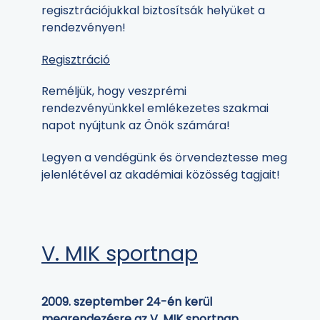
regisztrációjukkal biztosítsák helyüket a
rendezvényen!
Regisztráció
Reméljük, hogy veszprémi
rendezvényünkkel emlékezetes szakmai
napot nyújtunk az Önök számára!
Legyen a vendégünk és örvendeztesse meg
jelenlétével az akadémiai közösség tagjait!
V. MIK sportnap
2009. szeptember 24-én kerül
megrendezésre az V. MIK sportnap.