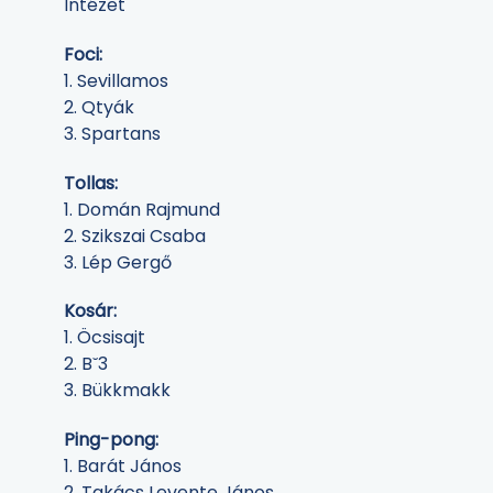
Intézet
Foci:
1. Sevillamos
2. Qtyák
3. Spartans
Tollas:
1. Domán Rajmund
2. Szikszai Csaba
3. Lép Gergő
Kosár:
1. Öcsisajt
2. B˘3
3. Bükkmakk
Ping-pong:
1. Barát János
2. Takács Levente János