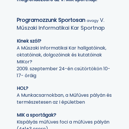
Programozzunk Sportosan
V.
avagy
Műszaki Informatikai Kar Sportnap
Kinek szól?
A Műszaki Informatikai Kar hallgatóinak,
oktatóinak, dolgozóinak és kutatóinak
MIKor?
2009. szeptember 24-én csütörtökön 10-
17- óráig
HOL?
A Munkacsarnokban, a Műfűves pályán és
természetesen az I épületben
MIK a sportágak?
Kispályás műfüves foci a műfüves pályán
(4+1+3 csere)