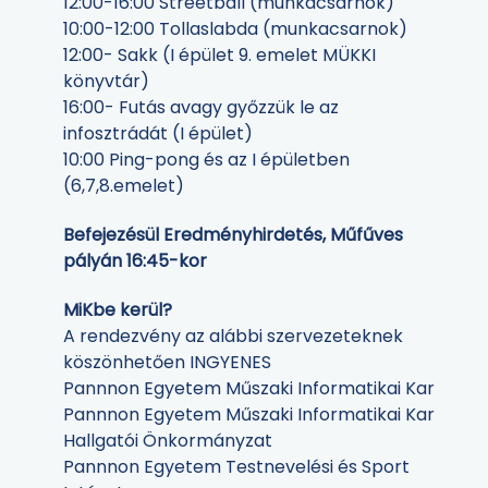
12:00-16:00 Streetball (munkacsarnok)
10:00-12:00 Tollaslabda (munkacsarnok)
12:00- Sakk (I épület 9. emelet MÜKKI
könyvtár)
16:00- Futás avagy győzzük le az
infosztrádát (I épület)
10:00 Ping-pong és az I épületben
(6,7,8.emelet)
Befejezésül Eredményhirdetés, Műfűves
pályán 16:45-kor
MiKbe kerül?
A rendezvény az alábbi szervezeteknek
köszönhetően INGYENES
Pannnon Egyetem Műszaki Informatikai Kar
Pannnon Egyetem Műszaki Informatikai Kar
Hallgatói Önkormányzat
Pannnon Egyetem Testnevelési és Sport