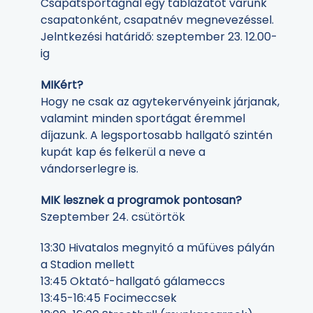
Csapatsportágnál egy táblázatot várunk
csapatonként, csapatnév megnevezéssel.
Jelntkezési határidő: szeptember 23. 12.00-
ig
MIKért?
Hogy ne csak az agytekervényeink járjanak,
valamint minden sportágat éremmel
díjazunk. A legsportosabb hallgató szintén
kupát kap és felkerül a neve a
vándorserlegre is.
MIK lesznek a programok pontosan?
Szeptember 24. csütörtök
13:30 Hivatalos megnyitó a műfüves pályán
a Stadion mellett
13:45 Oktató-hallgató gálameccs
13:45-16:45 Focimeccsek