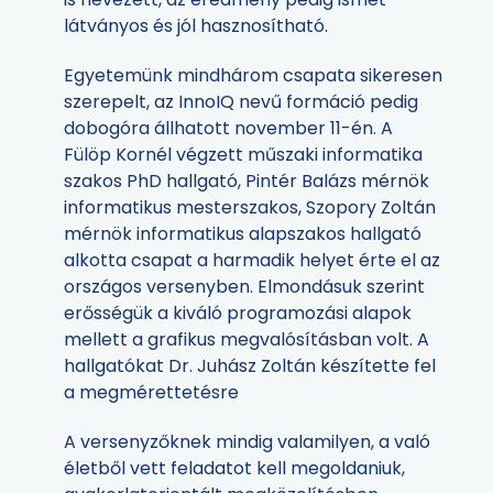
látványos és jól hasznosítható.
Egyetemünk mindhárom csapata sikeresen
szerepelt, az InnoIQ nevű formáció pedig
dobogóra állhatott november 11-én. A
Fülöp Kornél végzett műszaki informatika
szakos PhD hallgató, Pintér Balázs mérnök
informatikus mesterszakos, Szopory Zoltán
mérnök informatikus alapszakos hallgató
alkotta csapat a harmadik helyet érte el az
országos versenyben. Elmondásuk szerint
erősségük a kiváló programozási alapok
mellett a grafikus megvalósításban volt. A
hallgatókat Dr. Juhász Zoltán készítette fel
a megmérettetésre
A versenyzőknek mindig valamilyen, a való
életből vett feladatot kell megoldaniuk,