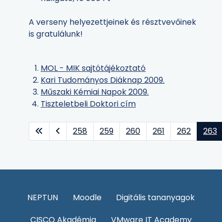
A verseny helyezettjeinek és résztvevőinek
is gratulálunk!
MOL - MIK sajtótájékoztató
Kari Tudományos Diáknap 2009.
Műszaki Kémiai Napok 2009.
Tiszteletbeli Doktori cím
258
259
260
261
262
263
NEPTUN
Moodle
Digitális tananyagok
CISCO Akadémia
VMware IT Academy