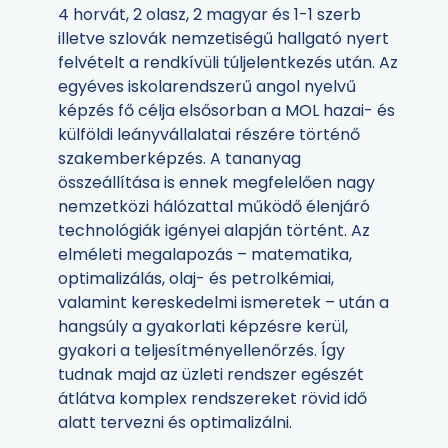
4 horvát, 2 olasz, 2 magyar és 1-1 szerb
illetve szlovák nemzetiségű hallgató nyert
felvételt a rendkívüli túljelentkezés után. Az
egyéves iskolarendszerű angol nyelvű
képzés fő célja elsősorban a MOL hazai- és
külföldi leányvállalatai részére történő
szakemberképzés. A tananyag
összeállítása is ennek megfelelően nagy
nemzetközi hálózattal működő élenjáró
technológiák igényei alapján történt. Az
elméleti megalapozás – matematika,
optimalizálás, olaj- és petrolkémiai,
valamint kereskedelmi ismeretek – után a
hangsúly a gyakorlati képzésre kerül,
gyakori a teljesítményellenőrzés. Így
tudnak majd az üzleti rendszer egészét
átlátva komplex rendszereket rövid idő
alatt tervezni és optimalizálni.