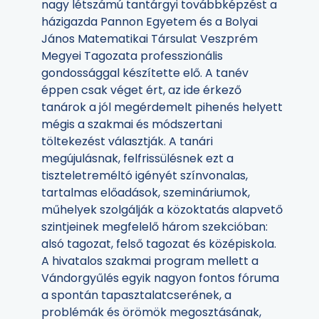
nagy létszámú tantárgyi továbbképzést a
házigazda Pannon Egyetem és a Bolyai
János Matematikai Társulat Veszprém
Megyei Tagozata professzionális
gondossággal készítette elő. A tanév
éppen csak véget ért, az ide érkező
tanárok a jól megérdemelt pihenés helyett
mégis a szakmai és módszertani
töltekezést választják. A tanári
megújulásnak, felfrissülésnek ezt a
tiszteletreméltó igényét színvonalas,
tartalmas előadások, szemináriumok,
műhelyek szolgálják a közoktatás alapvető
szintjeinek megfelelő három szekcióban:
alsó tagozat, felső tagozat és középiskola.
A hivatalos szakmai program mellett a
Vándorgyűlés egyik nagyon fontos fóruma
a spontán tapasztalatcserének, a
problémák és örömök megosztásának,