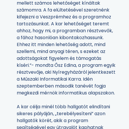
mellett számos lehetőséget kínáltak
számomra. A fa elültetésével szeretnénk
kifejezni a Veszprémhez és a programhoz
tartozásunkat. A kar lehetőséget teremt
ahhoz, hogy mi, a programban résztvevők,
a fához hasonlóan kibontakozhassunk.
Ehhez itt minden lehetőség adott, mind
szellemi, mind anyagi téren, s ezeket az
adottságokat figyelem és támogatás
kíséri.”- mondta Ősz Edina, a program egyik
résztvevője, aki Nyíregyházáról jelentkezett
a Műszaki Informatikai Karra. Idén
szeptemberben második tanévét fogja
megkezdi mérnök informatikus alapszakon.
A kar célja minél több hallgatót elindítani
sikeres pályáján, „terebélyesíteni” azon
hallgatók körét, akik a program
segítségével egy útravalót kaphatnak