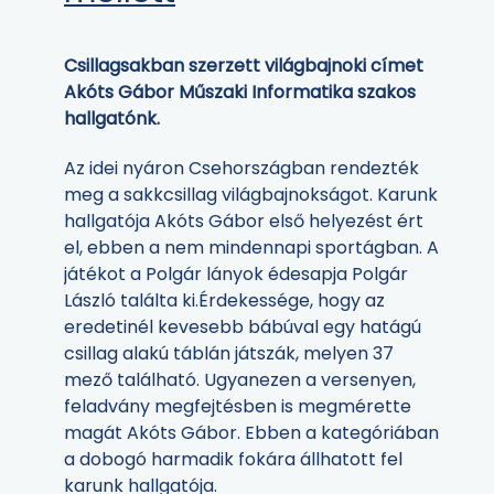
Csillagsakban szerzett világbajnoki címet
Akóts Gábor Műszaki Informatika szakos
hallgatónk.
Az idei nyáron Csehországban rendezték
meg a sakkcsillag világbajnokságot. Karunk
hallgatója Akóts Gábor első helyezést ért
el, ebben a nem mindennapi sportágban. A
játékot a Polgár lányok édesapja Polgár
László találta ki.Érdekessége, hogy az
eredetinél kevesebb bábúval egy hatágú
csillag alakú táblán játszák, melyen 37
mező található. Ugyanezen a versenyen,
feladvány megfejtésben is megmérette
magát Akóts Gábor. Ebben a kategóriában
a dobogó harmadik fokára állhatott fel
karunk hallgatója.