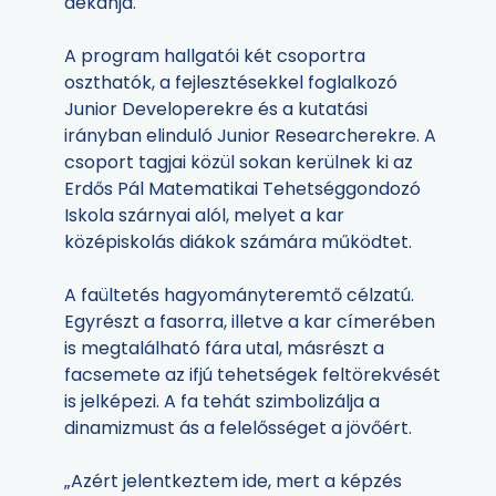
dékánja.
A program hallgatói két csoportra
oszthatók, a fejlesztésekkel foglalkozó
Junior Developerekre és a kutatási
irányban elinduló Junior Researcherekre. A
csoport tagjai közül sokan kerülnek ki az
Erdős Pál Matematikai Tehetséggondozó
Iskola szárnyai alól, melyet a kar
középiskolás diákok számára működtet.
A faültetés hagyományteremtő célzatú.
Egyrészt a fasorra, illetve a kar címerében
is megtalálható fára utal, másrészt a
facsemete az ifjú tehetségek feltörekvését
is jelképezi. A fa tehát szimbolizálja a
dinamizmust ás a felelősséget a jövőért.
„Azért jelentkeztem ide, mert a képzés