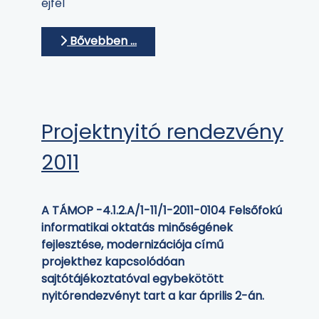
éjfél
Bővebben …
Projektnyitó rendezvény
2011
A TÁMOP -4.1.2.A/1-11/1-2011-0104 Felsőfokú
informatikai oktatás minőségének
fejlesztése, modernizációja című
projekthez kapcsolódóan
sajtótájékoztatóval egybekötött
nyitórendezvényt tart a kar április 2-án.