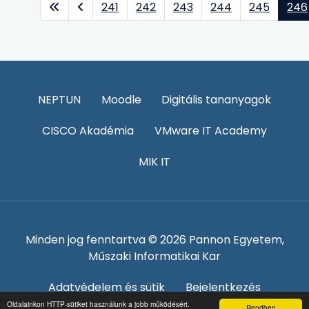
241
242
243
244
245
246
NEPTUN
Moodle
Digitális tananyagok
CISCO Akadémia
VMware IT Academy
MIK IT
Minden jog fenntartva © 2026 Pannon Egyetem,
Műszaki Informatikai Kar
Adatvédelem és sütik
Bejelentkezés
Oldalainkon HTTP-sütiket használunk a jobb működésért.
Rendben