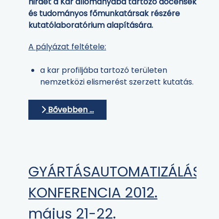
hirdet a Kar állományába tartozó docensek
és tudományos főmunkatársak részére
kutatólaboratórium alapítására.
A pályázat feltétele:
a kar profiljába tartozó területen
nemzetközi elismerést szerzett kutatás.
Bővebben …
GYÁRTÁSAUTOMATIZÁLÁS
KONFERENCIA 2012.
május 21-22.