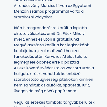
A rendezvény Március 14-én az Egyetemi
Menzán számos programmal várta a
szórakozni vágyókat.
Idén is megrendezésre került a legjobb
oktató választás, amit Dr. Pituk Mihály
nyert, ehhez ez úton is gratulálunk!
Megválasztásra került a kar legkockább
kockája is, a „szakmai” zsűri hosszas
tanakodás után Karvalics Attilát találta
legmegfelelőbbnek erre a posztra.
Az ezt követő svédasztalos vacsora után a
hallgatók részt vehettek különböző
szórakoztató ügyességi játékokon, amiken
nem sajnáltuk az alufóliát, spagettit, lufit,
üveget, de még a WC papírt sem.
Végül az értékes tombola tárgyak kerültek