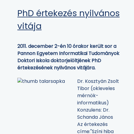
PhD értekezés nyilvános
vitája
2011. december 2-én 10 órakor került sor a
Pannon Egyetem Informatikai Tudományok
Doktori Iskola doktorjelöltjének PhD
értekezésének nyilvános vitájára.
Dr. Kosztyán Zsolt
Tibor (okleveles
mérnök-
informatikus)
Konzulens: Dr.
Schanda János
Az értekezés
címe:"Színi hiba