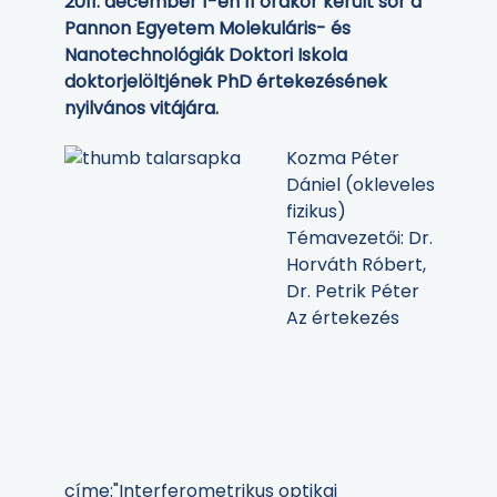
2011. december 1-én 11 órakor került sor a
Pannon Egyetem Molekuláris- és
Nanotechnológiák Doktori Iskola
doktorjelöltjének PhD értekezésének
nyilvános vitájára.
Kozma Péter
Dániel (okleveles
fizikus)
Témavezetői: Dr.
Horváth Róbert,
Dr. Petrik Péter
Az értekezés
címe:"Interferometrikus optikai