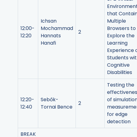
Environmen
that Contai
Ichsan
Multiple
12:00-
Mochammad
Browsers to
2
12:20
Hannats
Explore the
Hanafi
Learning
Experience 
Students wi
Cognitive
Disabilities
Testing the
effectivene
12:20-
Sebők-
of simulatio
2
12:40
Tornai Bence
measureme
for edge
detection
BREAK