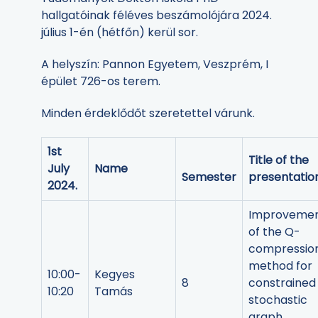
hallgatóinak féléves beszámolójára 2024.
július 1-én (hétfőn) kerül sor.
A helyszín: Pannon Egyetem, Veszprém, I
épület 726-os terem.
Minden érdeklődőt szeretettel várunk.
1st
Title of the
July
Name
Semester
presentatio
2024.
Improveme
of the Q-
compressio
method for
10:00-
Kegyes
8
constrained
10:20
Tamás
stochastic
graph