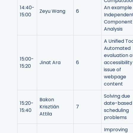
Computatio
14:40-
An example
Zeyu Wang
6
15:00
Independen
Component
Analysis
A Unified Too
Automated
evaluation o
15:00-
Jinat Ara
6
accessibility
15:20
issue of
webpage
content
Solving due
Bakon
15:20-
date-based
Krisztián
7
15:40
scheduling
Attila
problems
Improving