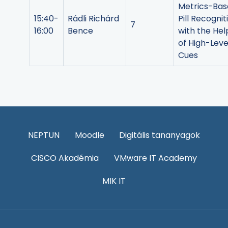
Metrics-Ba
15:40-
Rádli Richárd
Pill Recognit
7
16:00
Bence
with the Hel
of High-Leve
Cues
NEPTUN
Moodle
Digitális tananyagok
CISCO Akadémia
VMware IT Academy
MIK IT