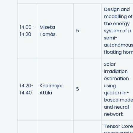
Design and
modelling of
the energy
14:00-
Miseta
5
system of a
14:20
Tamás
semi-
autonomou
floating ho
Solar
irradiation
estimation
14:20-
Knolmajer
using
5
14:40
Attila
quaternin-
based mode
and neural
network
Tensor Core