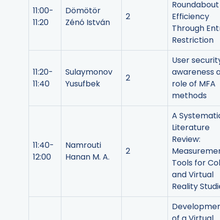
Roundabout
11:00-
Dömötör
2
Efficiency
11:20
Zénó István
Through Ent
Restriction
User securit
11:20-
Sulaymonov
awareness 
2
11:40
Yusufbek
role of MFA
methods
A Systemati
Literature
Review:
11:40-
Namrouti
2
Measureme
12:00
Hanan M. A.
Tools for Co
and Virtual
Reality Studi
Developme
of a Virtual