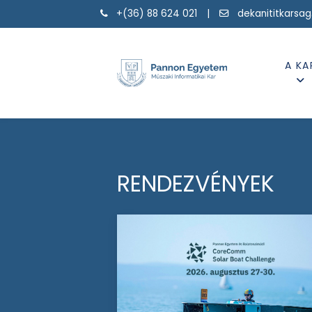
+(36) 88 624 021 |
dekanititkarsa
A KA
RENDEZVÉNYEK