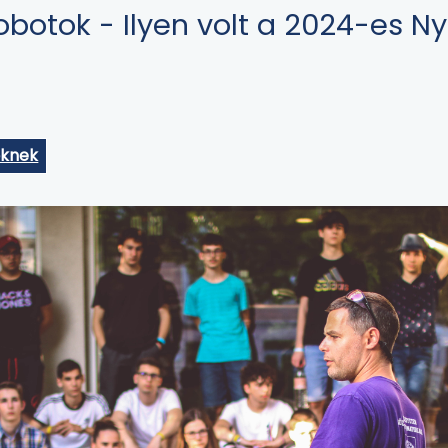
obotok - Ilyen volt a 2024-es N
őknek