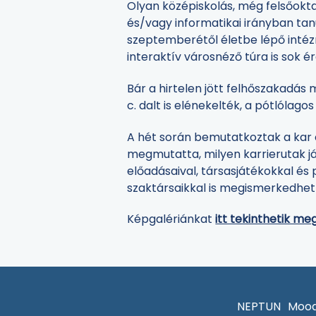
Olyan középiskolás, még felsőokta
és/vagy informatikai irányban ta
szeptemberétől életbe lépő intézm
interaktív városnéző túra is sok 
Bár a hirtelen jött felhőszakadás
c. dalt is elénekelték, a pótlólag
A hét során bemutatkoztak a kar cé
megmutatta, milyen karrierutak já
előadásaival, társasjátékokkal és 
szaktársaikkal is megismerkedhet
Képgalériánkat
itt tekinthetik meg
NEPTUN
Mood