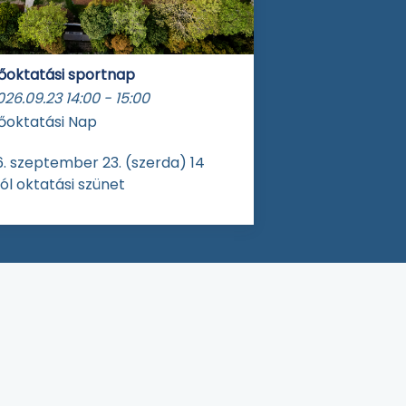
őoktatási sportnap
026.09.23
14:00
-
15:00
őoktatási Nap
. szeptember 23. (szerda) 14
ól oktatási szünet