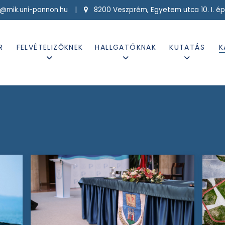
g@mik.uni-pannon.hu |
8200 Veszprém, Egyetem utca 10. I. ép
R
FELVÉTELIZŐKNEK
HALLGATÓKNAK
KUTATÁS
K