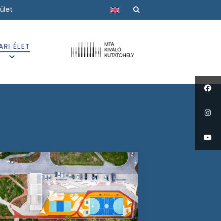
Válasszon nyelvet
ület
ARI ÉLET