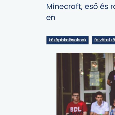
Minecraft, eső és r
en
középiskolásoknak
felvételiz