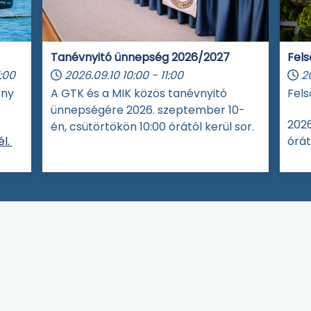
Tanévnyitó ünnepség 2026/2027
Fels
:00
2026.09.10
10:00
-
11:00
2
eny
A GTK és a MIK közös tanévnyitó
Fels
ünnepségére 2026. szeptember 10-
2026
én, csütörtökön 10:00 órától kerül sor.
l.
órát