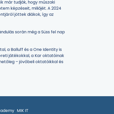
kik már tudják, hogy műszaki
em képzéseit, miliőjét. A 2024
járól jöttek diákok, így az
rándulás során még a Süss fel nap
, a Balluff és a One Identity is
eti játékokkal, a Kar oktatóinak
etőleg – jövőbeli oktatóikkal és
cademy
MIK IT