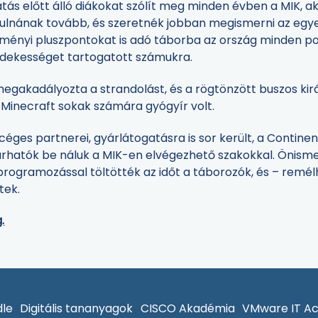
tás előtt álló diákokat szólít meg minden évben a MIK, a
nulnának tovább, és szeretnék jobban megismerni az egyet
ényi pluszpontokat is adó táborba az ország minden pont
érdekességet tartogatott számukra.
 megakadályozta a strandolást, és a rögtönzött buszos ki
os Minecraft sokak számára gyógyír volt.
ges partnerei, gyárlátogatásra is sor került, a Continental
rhatók be náluk a MIK-en elvégezhető szakokkal. Önismer
programozással töltötték az időt a táborozók, és – remélh
tek.
.
le
Digitális tananyagok
CISCO Akadémia
VMware IT A