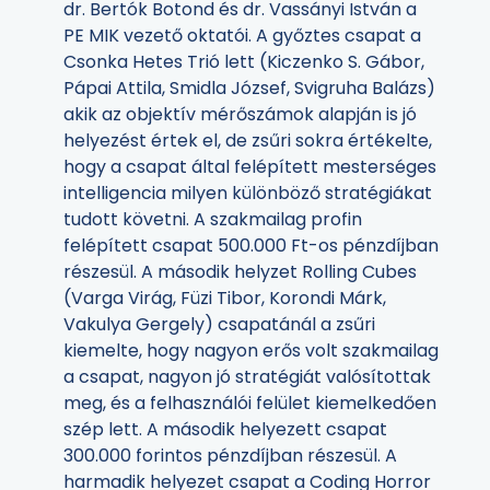
dr. Bertók Botond és dr. Vassányi István a
PE MIK vezető oktatói. A győztes csapat a
Csonka Hetes Trió lett (Kiczenko S. Gábor,
Pápai Attila, Smidla József, Svigruha Balázs)
akik az objektív mérőszámok alapján is jó
helyezést értek el, de zsűri sokra értékelte,
hogy a csapat által felépített mesterséges
intelligencia milyen különböző stratégiákat
tudott követni. A szakmailag profin
felépített csapat 500.000 Ft-os pénzdíjban
részesül. A második helyzet Rolling Cubes
(Varga Virág, Füzi Tibor, Korondi Márk,
Vakulya Gergely) csapatánál a zsűri
kiemelte, hogy nagyon erős volt szakmailag
a csapat, nagyon jó stratégiát valósítottak
meg, és a felhasználói felület kiemelkedően
szép lett. A második helyezett csapat
300.000 forintos pénzdíjban részesül. A
harmadik helyezet csapat a Coding Horror