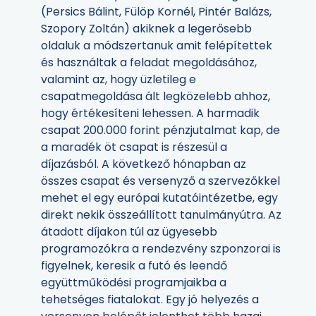
(Persics Bálint, Fülöp Kornél, Pintér Balázs,
Szopory Zoltán) akiknek a legerősebb
oldaluk a módszertanuk amit felépítettek
és használtak a feladat megoldásához,
valamint az, hogy üzletileg e
csapatmegoldása ált legközelebb ahhoz,
hogy értékesíteni lehessen. A harmadik
csapat 200.000 forint pénzjutalmat kap, de
a maradék öt csapat is részesül a
díjazásból. A következő hónapban az
összes csapat és versenyző a szervezőkkel
mehet el egy európai kutatóintézetbe, egy
direkt nekik összeállított tanulmányútra. Az
átadott díjakon túl az ügyesebb
programozókra a rendezvény szponzorai is
figyelnek, keresik a futó és leendő
együttműködési programjaikba a
tehetséges fiatalokat. Egy jó helyezés a