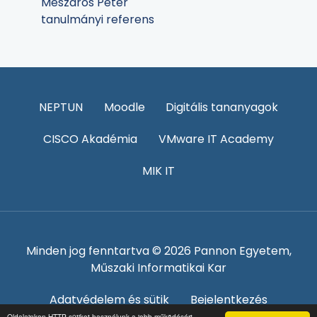
Mészáros Péter
tanulmányi referens
NEPTUN
Moodle
Digitális tananyagok
CISCO Akadémia
VMware IT Academy
MIK IT
Minden jog fenntartva © 2026 Pannon Egyetem,
Műszaki Informatikai Kar
Adatvédelem és sütik
Bejelentkezés
Oldalainkon HTTP-sütiket használunk a jobb működésért.