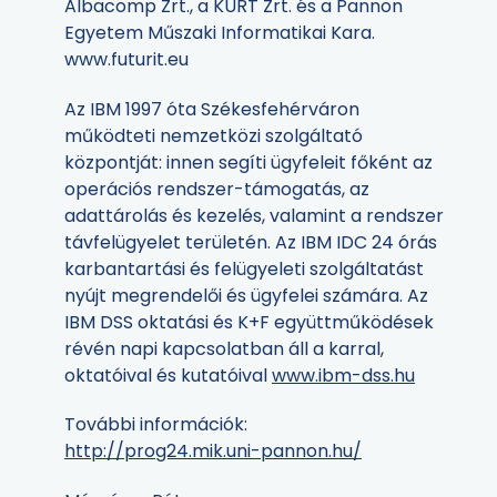
Albacomp Zrt., a KÜRT Zrt. és a Pannon
Egyetem Műszaki Informatikai Kara.
www.futurit.eu
Az IBM 1997 óta Székesfehérváron
működteti nemzetközi szolgáltató
központját: innen segíti ügyfeleit főként az
operációs rendszer-támogatás, az
adattárolás és kezelés, valamint a rendszer
távfelügyelet területén. Az IBM IDC 24 órás
karbantartási és felügyeleti szolgáltatást
nyújt megrendelői és ügyfelei számára. Az
IBM DSS oktatási és K+F együttműködések
révén napi kapcsolatban áll a karral,
oktatóival és kutatóival
www.ibm-dss.hu
További információk:
http://prog24.mik.uni-pannon.hu/