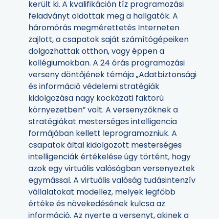
került ki. A kvalifikáción tíz programozási
feladványt oldottak meg a hallgatók. A
háromórás megmérettetés Interneten
zajlott, a csapatok saját számítógépeiken
dolgozhattak otthon, vagy éppen a
kollégiumokban. A 24 órás programozási
verseny döntőjének témája „Adatbiztonsági
és információ védelemi stratégiák
kidolgozása nagy kockázati faktorú
környezetben” volt. A versenyzőknek a
stratégiákat mesterséges intelligencia
formájában kellett leprogramozniuk. A
csapatok által kidolgozott mesterséges
intelligenciák értékelése úgy történt, hogy
azok egy virtuális valóságban versenyeztek
egymással. A virtuális valóság tudásintenzív
vállalatokat modellez, melyek legfőbb
értéke és növekedésének kulcsa az
információ. Az nyerte a versenyt, akinek a