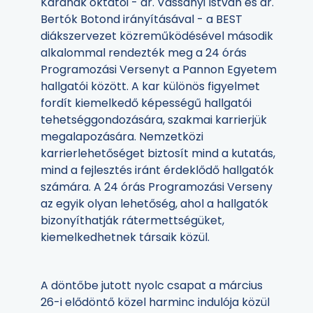
Karának oktatói - dr. Vassányi István és dr.
Bertók Botond irányításával - a BEST
diákszervezet közreműködésével második
alkalommal rendezték meg a 24 órás
Programozási Versenyt a Pannon Egyetem
hallgatói között. A kar különös figyelmet
fordít kiemelkedő képességű hallgatói
tehetséggondozására, szakmai karrierjük
megalapozására. Nemzetközi
karrierlehetőséget biztosít mind a kutatás,
mind a fejlesztés iránt érdeklődő hallgatók
számára. A 24 órás Programozási Verseny
az egyik olyan lehetőség, ahol a hallgatók
bizonyíthatják rátermettségüket,
kiemelkedhetnek társaik közül.
A döntőbe jutott nyolc csapat a március
26-i elődöntő közel harminc indulója közül