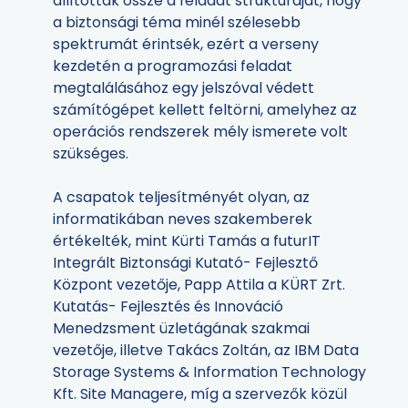
állították össze a feladat struktúráját, hogy
a biztonsági téma minél szélesebb
spektrumát érintsék, ezért a verseny
kezdetén a programozási feladat
megtalálásához egy jelszóval védett
számítógépet kellett feltörni, amelyhez az
operációs rendszerek mély ismerete volt
szükséges.
A csapatok teljesítményét olyan, az
informatikában neves szakemberek
értékelték, mint Kürti Tamás a futurIT
Integrált Biztonsági Kutató- Fejlesztő
Központ vezetője, Papp Attila a KÜRT Zrt.
Kutatás- Fejlesztés és Innováció
Menedzsment üzletágának szakmai
vezetője, illetve Takács Zoltán, az IBM Data
Storage Systems & Information Technology
Kft. Site Managere, míg a szervezők közül