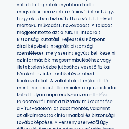
vállalata leghatékonyabban tudta
megvalósítani az információvédelmet, úgy,
hogy eközben biztosította a vállalat elvárt
mértékű működést, növekedést. A feladat
megjelenítette azt a futurIT Integrált
Biztonsági Kutatási-Fejlesztési Központ
által képviselt integrált biztonsági
szemléletet, mely szerint együtt kell kezelni
az információk megsemmisüléséhez vagy
illetéktelen kézbe jutásához vezető fizikai
károkat, az informatikai és emberi
kockázatokat. A vállalatokat működtető
mesterséges intelligenciáknak gondoskodni
kellett olyan napi rendszerüzemeltetési
feladatokról, mint a tűzfalak működtetése,
a vírusvédelem, az adatmentés, valamint
az alkalmazottak informatikai és biztonsági
továbbképzése. A verseny szervezői úgy