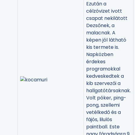
Ezután a
célzóvizet ivott
csapat nekilátott
Dezsőnek, a
malacnak. A
képen jól látható
kis termete is.
Napközben
érdekes
programokkal
kedveskedtek a
kib szervezői a
hallgatótársaknak.
Volt póker, ping-
pong, szellemi
vetélkedő és a
fájós, lilulós
paintball. Este
nagy fáradságra 9