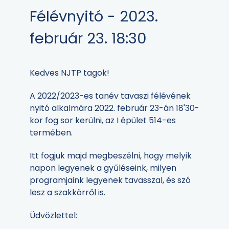
Félévnyitó - 2023.
február 23. 18:30
Kedves NJTP tagok!
A 2022/2023-es tanév tavaszi félévének
nyitó alkalmára 2022. február 23-án 18'30-
kor fog sor kerülni, az I épület 514-es
termében.
Itt fogjuk majd megbeszélni, hogy melyik
napon legyenek a gyűléseink, milyen
programjaink legyenek tavasszal, és szó
lesz a szakkörről is.
Üdvözlettel: