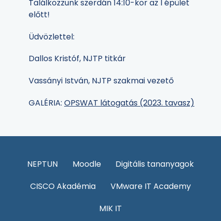
Találkozzunk szerdán 14:10-kor az I épület
előtt!
Üdvözlettel:
Dallos Kristóf, NJTP titkár
Vassányi István, NJTP szakmai vezető
GALÉRIA:
OPSWAT látogatás (2023. tavasz)
NEPTUN
Moodle
Digitális tananyagok
CISCO Akadémia
VMware IT Academy
MIK IT