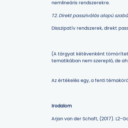
nemlineáris rendszerekre.
T2. Direkt passziválás alapú szab
Disszipatív rendszerek, direkt pa
(A tárgyat kétévenként tömörített
tematikában nem szereplő, de ahh
Az értékelés egy, a fenti témakör
Irodalom
Arjan van der Schaft, (2017). L2-G