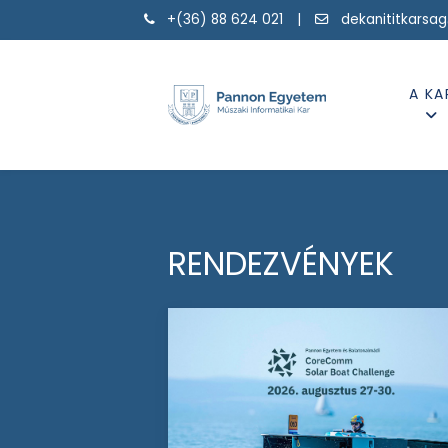
+(36) 88 624 021 |
dekanititkarsa
A KA
RENDEZVÉNYEK