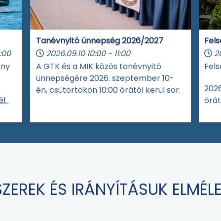
Tanévnyitó ünnepség 2026/2027
Fels
:00
2026.09.10
10:00
-
11:00
2
eny
A GTK és a MIK közös tanévnyitó
Fels
ünnepségére 2026. szeptember 10-
2026
én, csütörtökön 10:00 órától kerül sor.
l.
órát
ZEREK ÉS IRÁNYÍTÁSUK ELMÉL