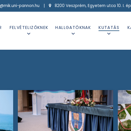
g@mik.uni-pannon.hu |
8200 Veszprém, Egyetem utca 10. I. ép
R
FELVÉTELIZŐKNEK
HALLGATÓKNAK
KUTATÁS
K