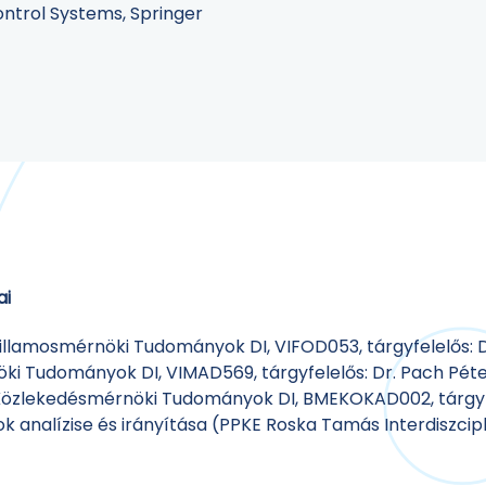
Control Systems, Springer
ai
Villamosmérnöki Tudományok DI, VIFOD053, tárgyfelelős: D
öki Tudományok DI, VIMAD569, tárgyfelelős: Dr. Pach Péte
 Közlekedésmérnöki Tudományok DI, BMEKOKAD002, tárgyfe
 analízise és irányítása (PPKE Roska Tamás Interdiszciplin