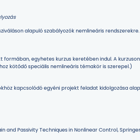
ályozás
ssziváláson alapuló szabályozók nemlineáris rendszerekre.
 formában, egyhetes kurzus keretében indul. A kurzuson 
oz kötődő speciális nemlineáris témakör is szerepel.)
ökhöz kapcsolódó egyéni projekt feladat kidolgozása alap
ain and Passivity Techniques in Nonlinear Control, Springe