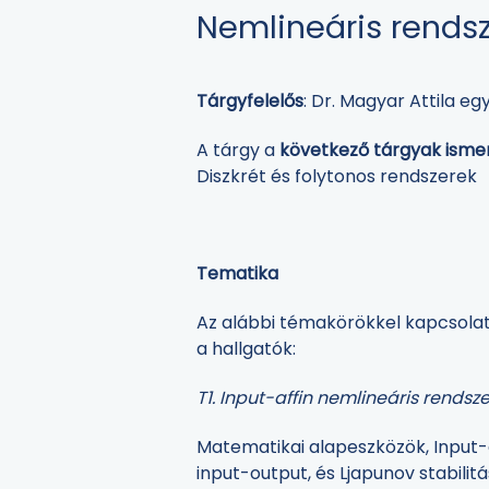
Nemlineáris rendsz
Tárgyfelelős
: Dr. Magyar Attila e
A tárgy a
következő tárgyak ismere
Diszkrét és folytonos rendszerek
Tematika
Az alábbi témakörökkel kapcsolato
a hallgatók:
T1. Input-affin nemlineáris rendsz
Matematikai alapeszközök, Input-af
input-output, és Ljapunov stabilit