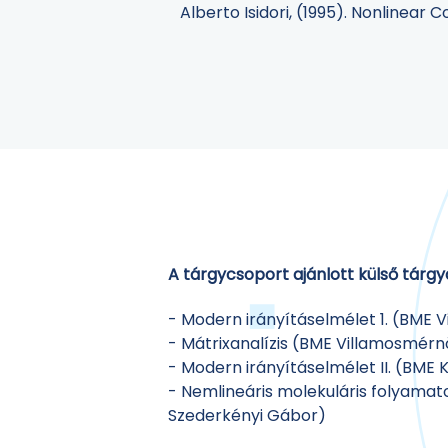
Alberto Isidori, (1995). Nonlinear 
A tárgycsoport ajánlott külső tárgy
- Modern irányításelmélet 1. (BME 
- Mátrixanalízis (BME Villamosmérn
- Modern irányításelmélet II. (BME
- Nemlineáris molekuláris folyamatok
Szederkényi Gábor)