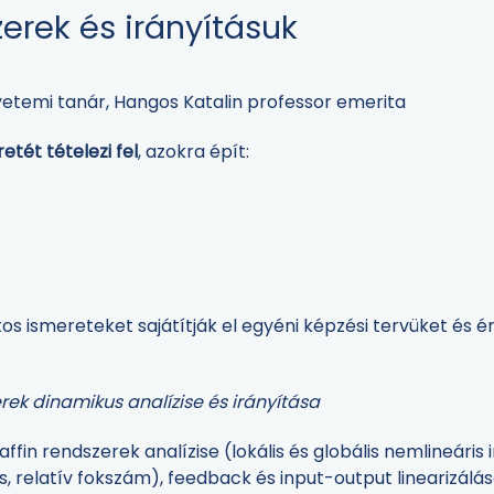
erek és irányításuk
gyetemi tanár, Hangos Katalin professor emerita
tét tételezi fel
, azokra épít:
s ismereteket sajátítják el egyéni képzési tervüket és 
erek dinamikus analízise és irányítása
fin rendszerek analízise (lokális és globális nemlineáris
ás, relatív fokszám), feedback és input-output linearizál