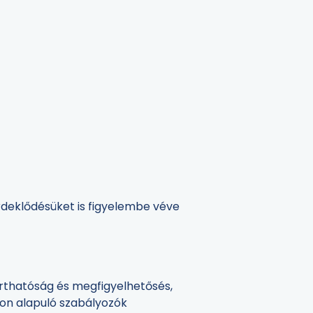
érdeklődésüket is figyelembe véve
 irthatóság és megfigyelhetősés,
áson alapuló szabályozók