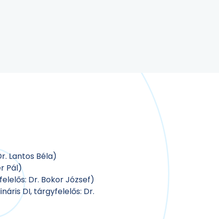
r. Lantos Béla)
r Pál)
lelős: Dr. Bokor József)
áris DI, tárgyfelelős: Dr.