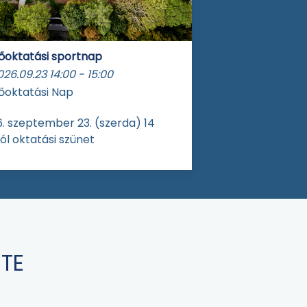
őoktatási sportnap
026.09.23
14:00
-
15:00
őoktatási Nap
. szeptember 23. (szerda) 14
ól oktatási szünet
ETE