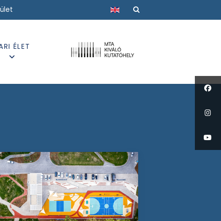
Válasszon nyelvet
ület
ARI ÉLET