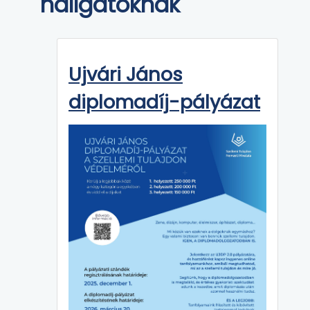
hallgatóknak
Ujvári János
diplomadíj-pályázat⁣