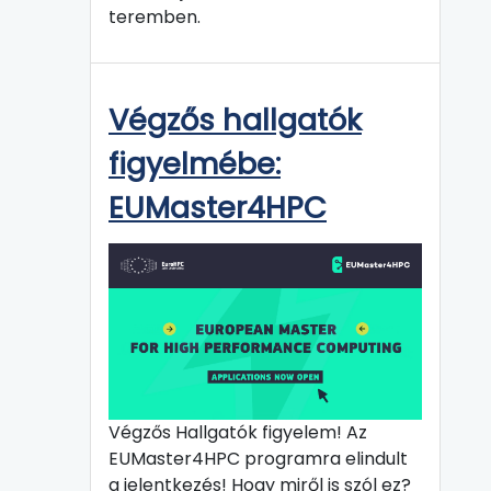
teremben.
Végzős hallgatók
figyelmébe:
EUMaster4HPC
Végzős Hallgatók figyelem! Az
EUMaster4HPC programra elindult
a jelentkezés! Hogy miről is szól ez?