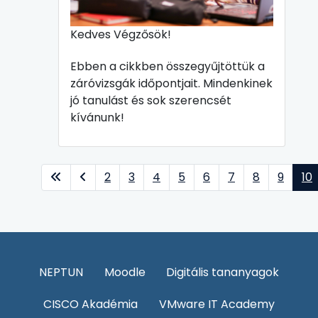
Kedves Végzősök!
Ebben a cikkben összegyűjtöttük a
záróvizsgák időpontjait. Mindenkinek
jó tanulást és sok szerencsét
kívánunk!
2
3
4
5
6
7
8
9
10
10. oldal / 11
NEPTUN
Moodle
Digitális tananyagok
CISCO Akadémia
VMware IT Academy