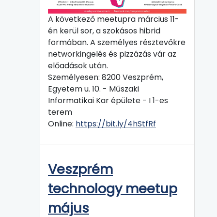
A következő meetupra március 11-
én kerül sor, a szokásos hibrid
formában. A személyes résztevőkre
networkingelés és pizzázás vár az
előadások után.
Személyesen: 8200 Veszprém,
Egyetem u. 10. - Műszaki
Informatikai Kar épülete - I 1-es
terem
Online:
https://bit.ly/4hStfRf
Veszprém
technology meetup
május