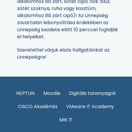
alkalomhoz illő zárt, sötét cipő; nők: blúz,
sötét szoknya, ruha vagy kosztüm,
alkalomhoz illő zárt cipő)! Az ünnepség
zavartalan lebonyolítása érdekében az
ünnepség kezdete előtt 10 perccel foglalják
el helyeiket.
Szeretettel várjuk elsős hallgatóinkat az
ünnepségre!
NEPTUN
Moodle
Digitális tananyagok
CISCO Akadémia
VMware IT Academy
MIK IT