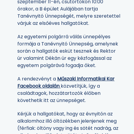
szeptember 11-én, csütörtökön 10:00
órakor, a B épület Aulájában tartja
Tanévnyitó Ünnepségét, melyre szeretettel
várjuk az elsőéves hallgatókat.
Az egyetemi polgárrá válás ünnepélyes
formája a Tanévnyitó Ünnepség, amelynek
során a hallgatók esküt tesznek és Rektor
úr valamint Dékán úr egy kézfogással az
egyetem polgárává fogadja őket.
A rendezvényt a
Műszaki Informatikai Kar
Facebook oldalán
közvetítjük, így a
családtagok, hozzátartozók élőben
követhetik itt az ünnepséget.
Kérjük a hallgatókat, hogy az évnyitón az
alkalomhoz illő öltözékben jelenjenek meg
(férfiak: öltöny vagy ing és sötét nadrág, az