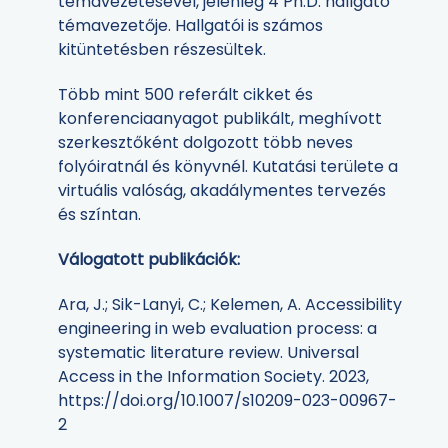
témavezetésével, jelenleg 4 Ph.D. hallgató
témavezetője. Hallgatói is számos
kitüntetésben részesültek.
Több mint 500 referált cikket és
konferenciaanyagot publikált, meghívott
szerkesztőként dolgozott több neves
folyóiratnál és könyvnél. Kutatási területe a
virtuális valóság, akadálymentes tervezés
és színtan.
Válogatott publikációk:
Ara, J.; Sik-Lanyi, C.; Kelemen, A. Accessibility
engineering in web evaluation process: a
systematic literature review. Universal
Access in the Information Society. 2023,
https://doi.org/10.1007/s10209-023-00967-
2