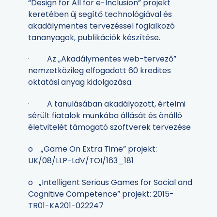
“Design for All for e-Inclusion” projekt
keretében új segítő technológiával és
akadálymentes tervezéssel foglalkozó
tananyagok, publikációk készítése.
· Az „Akadálymentes web-tervező”
nemzetközileg elfogadott 60 kredites
oktatási anyag kidolgozása.
· A tanulásában akadályozott, értelmi
sérült fiatalok munkába állását és önálló
életvitelét támogató szoftverek tervezése
o „Game On Extra Time” projekt:
UK/08/LLP-LdV/TOI/163_181
o „Intelligent Serious Games for Social and
Cognitive Competence” projekt: 2015-
TR01-KA201-022247