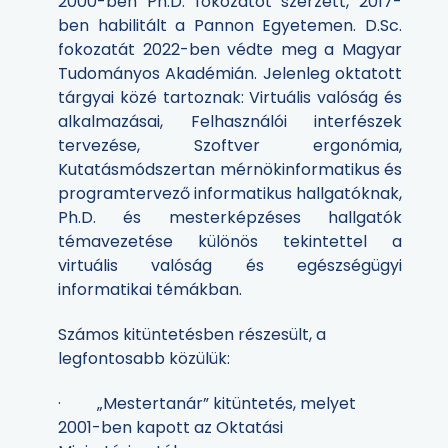
2000-ben Ph.D. fokozatot szerzett, 2017-
ben habilitált a Pannon Egyetemen. D.Sc.
fokozatát 2022-ben védte meg a Magyar
Tudományos Akadémián. Jelenleg oktatott
tárgyai közé tartoznak: Virtuális valóság és
alkalmazásai, Felhasználói interfészek
tervezése, Szoftver ergonómia,
Kutatásmódszertan mérnökinformatikus és
programtervező informatikus hallgatóknak,
Ph.D. és mesterképzéses hallgatók
témavezetése különös tekintettel a
virtuális valóság és egészségügyi
informatikai témákban.
Számos kitüntetésben részesült, a
legfontosabb közülük:
· „Mestertanár” kitüntetés, melyet
2001-ben kapott az Oktatási