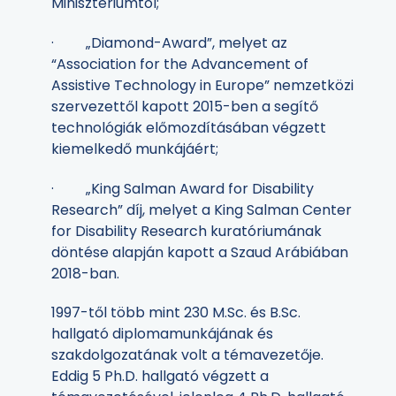
Minisztériumtól;
· „Diamond-Award”, melyet az
“Association for the Advancement of
Assistive Technology in Europe” nemzetközi
szervezettől kapott 2015-ben a segítő
technológiák előmozdításában végzett
kiemelkedő munkájáért;
· „King Salman Award for Disability
Research” díj, melyet a King Salman Center
for Disability Research kuratóriumának
döntése alapján kapott a Szaud Arábiában
2018-ban.
1997-től több mint 230 M.Sc. és B.Sc.
hallgató diplomamunkájának és
szakdolgozatának volt a témavezetője.
Eddig 5 Ph.D. hallgató végzett a