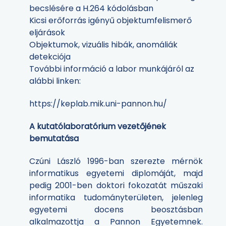
becslésére a H.264 kódolásban
Kicsi erőforrás igényű objektumfelismerő
eljárások
Objektumok, vizuális hibák, anomáliák
detekciója
További információ a labor munkájáról az
alábbi linken:
https://keplab.mik.uni-pannon.hu/
A kutatólaboratórium vezetőjének
bemutatása
Czúni László 1996-ban szerezte mérnök
informatikus egyetemi diplomáját, majd
pedig 2001-ben doktori fokozatát műszaki
informatika tudományterületen, jelenleg
egyetemi docens beosztásban
alkalmazottja a Pannon Egyetemnek.