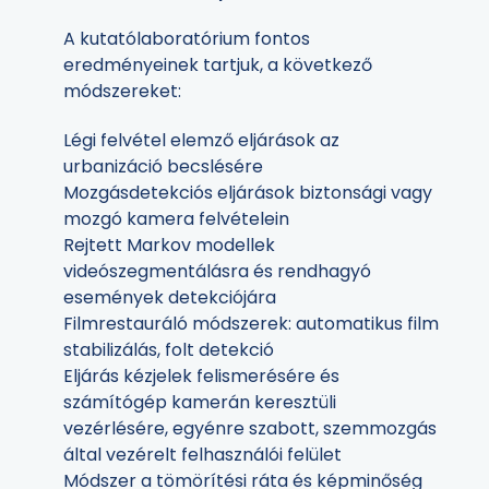
A kutatólaboratórium fontos
eredményeinek tartjuk, a következő
módszereket:
Légi felvétel elemző eljárások az
urbanizáció becslésére
Mozgásdetekciós eljárások biztonsági vagy
mozgó kamera felvételein
Rejtett Markov modellek
videószegmentálásra és rendhagyó
események detekciójára
Filmrestauráló módszerek: automatikus film
stabilizálás, folt detekció
Eljárás kézjelek felismerésére és
számítógép kamerán keresztüli
vezérlésére, egyénre szabott, szemmozgás
által vezérelt felhasználói felület
Módszer a tömörítési ráta és képminőség