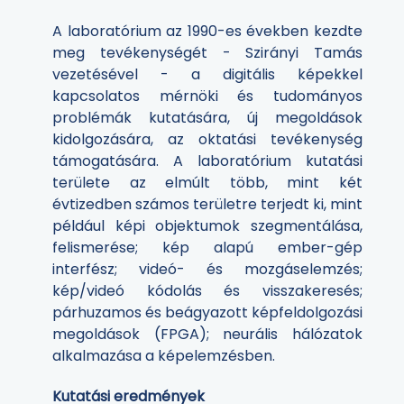
A laboratórium az 1990-es években kezdte
meg tevékenységét - Szirányi Tamás
vezetésével - a digitális képekkel
kapcsolatos mérnöki és tudományos
problémák kutatására, új megoldások
kidolgozására, az oktatási tevékenység
támogatására. A laboratórium kutatási
területe az elmúlt több, mint két
évtizedben számos területre terjedt ki, mint
például képi objektumok szegmentálása,
felismerése; kép alapú ember-gép
interfész; videó- és mozgáselemzés;
kép/videó kódolás és visszakeresés;
párhuzamos és beágyazott képfeldolgozási
megoldások (FPGA); neurális hálózatok
alkalmazása a képelemzésben.
Kutatási eredmények