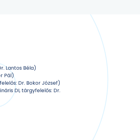
r. Lantos Béla)
r Pál)
lelős: Dr. Bokor József)
áris DI, tárgyfelelős: Dr.