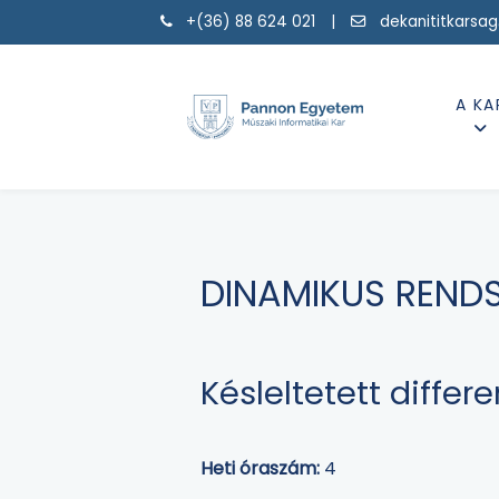
+(36) 88 624 021 |
dekanititkarsa
A KA
DINAMIKUS RENDS
Késleltetett diffe
Heti óraszám:
4