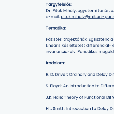
Tárgyfelelős:
Dr. Pituk Mihály, egyetemi tanár,
e-mail:
pituk.mihaly@mik.uni-pan
Tematika:
Fázistér, trajektóriák. Egzisztenci
Lineáris késleltetett differenciál
invariancia-elv. Periodikus megol
Irodalom:
R. D. Driver: Ordinary and Delay Di
S. Elaydi: An Introduction to Diff
J.K. Hale: Theory of Functional Dif
H.L. Smith: Introduction to Delay D