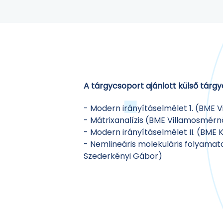
A tárgycsoport ajánlott külső tárgy
- Modern irányításelmélet 1. (BME 
- Mátrixanalízis (BME Villamosmérn
- Modern irányításelmélet II. (BME
- Nemlineáris molekuláris folyamatok
Szederkényi Gábor)