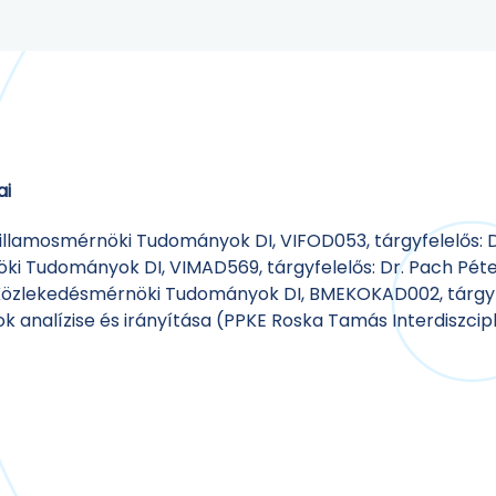
ai
Villamosmérnöki Tudományok DI, VIFOD053, tárgyfelelős: D
öki Tudományok DI, VIMAD569, tárgyfelelős: Dr. Pach Péte
 Közlekedésmérnöki Tudományok DI, BMEKOKAD002, tárgyfe
 analízise és irányítása (PPKE Roska Tamás Interdiszciplin