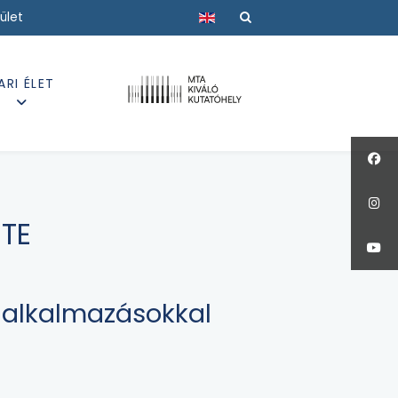
Válasszon nyelvet
ület
ARI ÉLET
ETE
k alkalmazásokkal