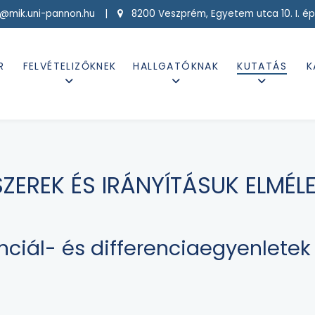
g@mik.uni-pannon.hu |
8200 Veszprém, Egyetem utca 10. I. ép
R
FELVÉTELIZŐKNEK
HALLGATÓKNAK
KUTATÁS
K
ZEREK ÉS IRÁNYÍTÁSUK ELMÉL
renciál- és differenciaegyenlete