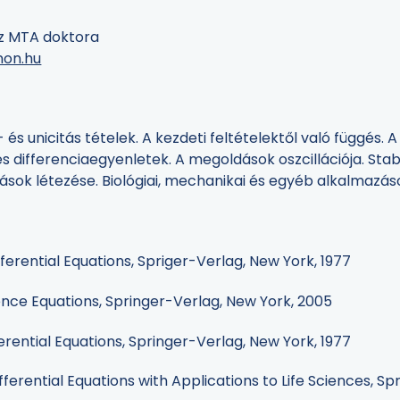
 az MTA doktora
non.hu
a- és unicitás tételek. A kezdeti feltételektől való függés
- és differenciaegyenletek. A megoldások oszcillációja. Sta
dások létezése. Biológiai, mechanikai és egyéb alkalmazás
fferential Equations, Spriger-Verlag, New York, 1977
erence Equations, Springer-Verlag, New York, 2005
ferential Equations, Springer-Verlag, New York, 1977
ifferential Equations with Applications to Life Sciences, Sp