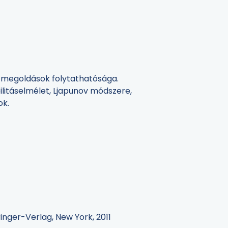
. A megoldások folytathatósága.
bilitáselmélet, Ljapunov módszere,
ok.
ringer-Verlag, New York, 2011