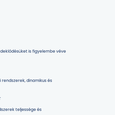
érdeklődésüket is figyelembe véve
i rendszerek, dinamikus és
k
dszerek teljessége és