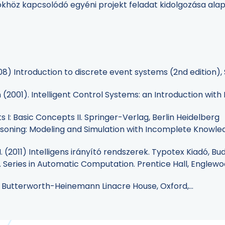
ökhöz kapcsolódó egyéni projekt feladat kidolgozása alap
008) Introduction to discrete event systems (2nd edition),
n (2001). Intelligent Control Systems: an Introduction with
ts I: Basic Concepts II. Springer-Verlag, Berlin Heidelberg
 Reasoning: Modeling and Simulation with Incomplete Knowl
M. (2011) Intelligens irányító rendszerek. Typotex Kiadó, B
s. Series in Automatic Computation. Prentice Hall, Englewood
rs, Butterworth-Heinemann Linacre House, Oxford,...