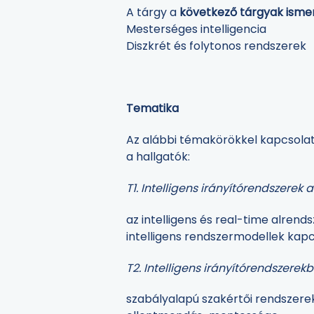
A tárgy a
következő tárgyak ismere
Mesterséges intelligencia
Diszkrét és folytonos rendszerek
Tematika
Az alábbi témakörökkel kapcsolato
a hallgatók:
T1. Intelligens irányítórendszerek
az intelligens és real-time alren
intelligens rendszermodellek kap
T2. Intelligens irányítórendszere
szabályalapú szakértői rendszerek