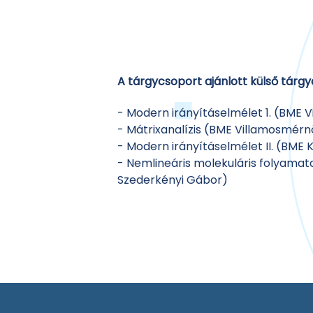
A tárgycsoport ajánlott külső tárgy
- Modern irányításelmélet 1. (BME 
- Mátrixanalízis (BME Villamosmérn
- Modern irányításelmélet II. (BME
- Nemlineáris molekuláris folyamatok
Szederkényi Gábor)