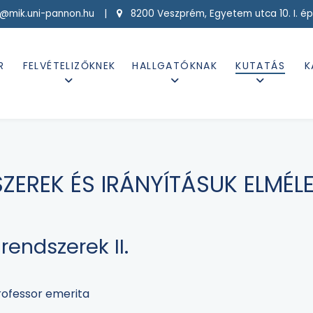
g@mik.uni-pannon.hu |
8200 Veszprém, Egyetem utca 10. I. ép
R
FELVÉTELIZŐKNEK
HALLGATÓKNAK
KUTATÁS
K
ZEREK ÉS IRÁNYÍTÁSUK ELMÉL
 rendszerek II.
rofessor emerita