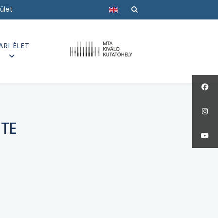
Válasszon nyelvet
ület
ARI ÉLET
ETE