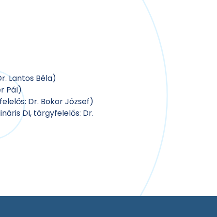
r. Lantos Béla)
r Pál)
lelős: Dr. Bokor József)
áris DI, tárgyfelelős: Dr.