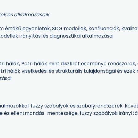
rek és alkalmazásaik
um értékű egyenletek, SDG modellek, konfluenciák, kvalitat
modellek irányítási és diagnosztikai alkalmazásai
tri hálók, Petri hálók mint diszkrét eseményű rendszerek, 
tri hálók viselkedési és strukturális tulajdonságai és eze
azásai
almazokkal, fuzzy szabályok és szabályrendszerek, követ
e és ellentmondás-mentessége, fuzzy szabályok irányítás