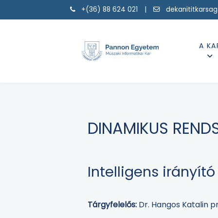
+(36) 88 624 021 |
dekanititkarsa
A KA
DINAMIKUS RENDS
Intelligens irányító
Tárgyfelelős:
Dr. Hangos Katalin p