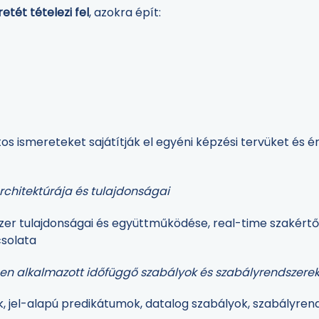
tét tételezi fel
, azokra épít:
s ismereteket sajátítják el egyéni képzési tervüket és 
 architektúrája és tulajdonságai
dszer tulajdonságai és együttműködése, real-time szakértő
csolata
kben alkalmazott időfüggő szabályok és szabályrendszere
, jel-alapú predikátumok, datalog szabályok, szabályren