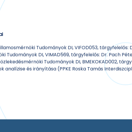
ai
Villamosmérnöki Tudományok DI, VIFOD053, tárgyfelelős: D
öki Tudományok DI, VIMAD569, tárgyfelelős: Dr. Pach Péte
 Közlekedésmérnöki Tudományok DI, BMEKOKAD002, tárgyfe
 analízise és irányítása (PPKE Roska Tamás Interdiszciplin