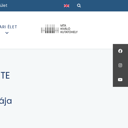
Válasszon nyelvet
ület
ARI ÉLET
ETE
ája