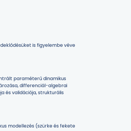
érdeklődésüket is figyelembe véve
entrált paraméterű dinamikus
rozása, differenciál-algebrai
 és validációja, strukturális
kus modellezés (szürke és fekete