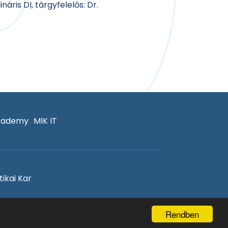
áris DI, tárgyfelelős: Dr.
cademy
MIK IT
ikai Kar
Rendben