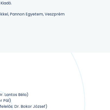
 Kiadó.
zerekkel, Pannon Egyetem, Veszprém
r. Lantos Béla)
r Pál)
lelős: Dr. Bokor József)