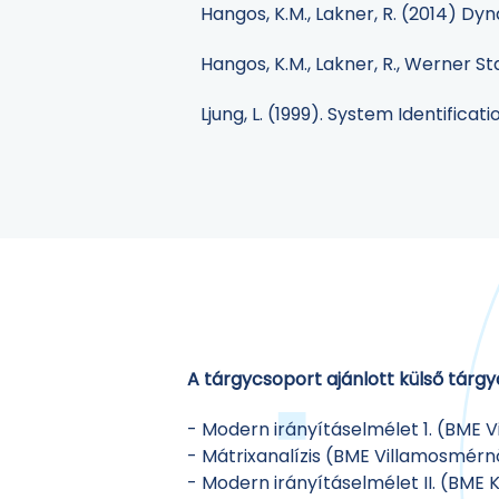
Hangos, K.M., Lakner, R. (2014) D
Hangos, K.M., Lakner, R., Werner 
Ljung, L. (1999). System Identificat
A tárgycsoport ajánlott külső tárgy
- Modern irányításelmélet 1. (BME 
- Mátrixanalízis (BME Villamosmérn
- Modern irányításelmélet II. (BME