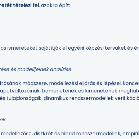
tét tételezi fel
, azokra épít:
s ismereteket sajátítják el egyéni képzési tervüket és 
ése és modelljeinek analízise
lításának módszere, modellezési eljárás és lépései, konc
 állapotváltozóinak, bemenetének és kimenetének meghatá
 tulajdonságaik, dinamikus rendszermodellek verifikációja
rek
odellezése, diszkrét és hibrid rendszermodellek, empiri