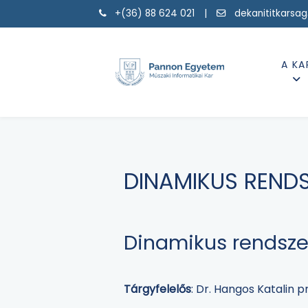
+(36) 88 624 021 |
dekanititkarsa
A KA
DINAMIKUS RENDS
Dinamikus rendsze
Tárgyfelelős
: Dr. Hangos Katalin 