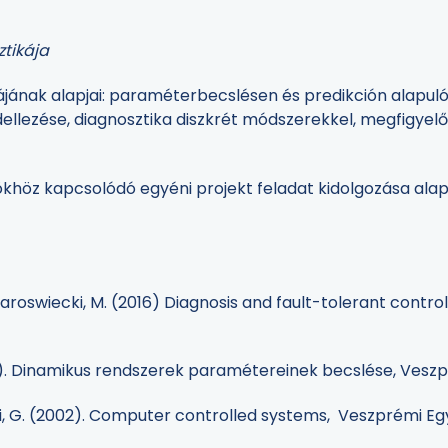
ztikája
jának alapjai: paraméterbecslésen és predikción alapuló
ellezése, diagnosztika diszkrét módszerekkel, megfigyel
ökhöz kapcsolódó egyéni projekt feladat kidolgozása alap
 Staroswiecki, M. (2016) Diagnosis and fault-tolerant control
999). Dinamikus rendszerek paramétereinek becslése, Ves
nyi, G. (2002). Computer controlled systems, Veszprémi 