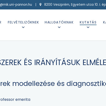
g@mik.uni-pannon.hu |
8200 Veszprém, Egyetem utca 10. I. ép
R
FELVÉTELIZŐKNEK
HALLGATÓKNAK
KUTATÁS
K
ZEREK ÉS IRÁNYÍTÁSUK ELMÉL
rek modellezése és diagnosztik
professor emerita