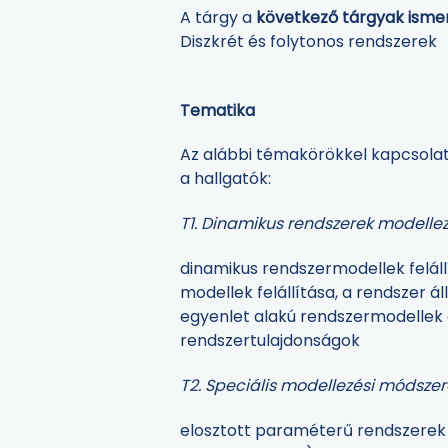
A tárgy a
következő tárgyak ismere
Diszkrét és folytonos rendszerek
Tematika
Az alábbi témakörökkel kapcsolato
a hallgatók:
T1. Dinamikus rendszerek modellez
dinamikus rendszermodellek felál
modellek felállítása, a rendszer
egyenlet alakú rendszermodellek és
rendszertulajdonságok
T2. Speciális modellezési módsze
elosztott paraméterű rendszerek m