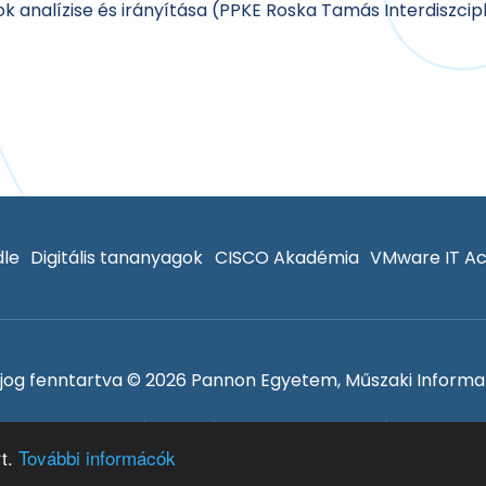
 analízise és irányítása (PPKE Roska Tamás Interdiszciplin
le
Digitális tananyagok
CISCO Akadémia
VMware IT A
jog fenntartva © 2026 Pannon Egyetem, Műszaki Informat
Adatvédelem és sütik
Bejelentkezés
rt.
További informácók