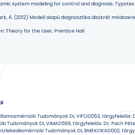
ynamic system modeling for control and diagnosis. Typotex
Stark, Á. (2012) Modell alapú diagnosztika diszkrét móds
ion: Theory for the User, Prentice Hall
ai
Villamosmérnöki Tudományok DI, VIFOD053, tárgyfelelős: D
öki Tudományok DI, VIMAD569, tárgyfelelős: Dr. Pach Péte
 Közlekedésmérnöki Tudományok DI, BMEKOKAD002, tárgyfe