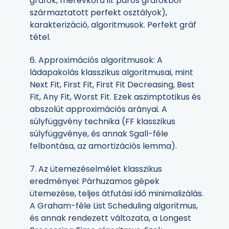
gráfok, merevkörű ill. páros gráfokból
származtatott perfekt osztályok),
karakterizáció, algoritmusok. Perfekt gráf
tétel.
6. Approximációs algoritmusok: A
ládapakolás klasszikus algoritmusai, mint
Next Fit, First Fit, First Fit Decreasing, Best
Fit, Any Fit, Worst Fit. Ezek aszimptotikus és
abszolút approximációs arányai. A
súlyfüggvény technika (FF klasszikus
súlyfüggvénye, és annak Sgall-féle
felbontása, az amortizációs lemma).
7. Az ütemezéselmélet klasszikus
eredményei: Párhuzamos gépek
ütemezése, teljes átfutási idő minimalizálás.
A Graham-féle List Scheduling algoritmus,
és annak rendezett változata, a Longest