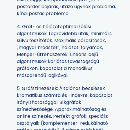
postorder bejárás, utazó ügynök probléma,
kínai postás probléma.
4. Gráf- és hálózatoptimalizálási
algoritmusok: Legrövidebb utak, minimális
súlyú feszítőfák. Maximális párosítások,
„magyar módszer”, hálózati folyamok,
Menger-útrendszerek. Lineáris idejű
algoritmusok korlátos favastagságú
gráfokon, kapcsolat a monadikus
másodrendű logikával.
5. Gráfszínezések: Általános becslések
kromatikus számra és -indexre, kapcsolat
irányíthatósággal. Síkgráfok
színezhetősége. Approximálhatóság és
online színezés. Perfekt gráfok, speciális
osztályaik (komplementer-redukálható