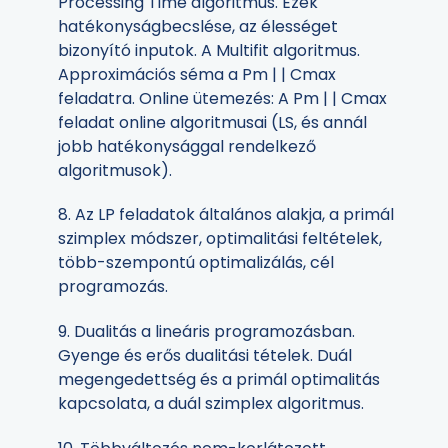
Processing Time algoritmus. Ezek
hatékonyságbecslése, az élességet
bizonyító inputok. A Multifit algoritmus.
Approximációs séma a Pm | | Cmax
feladatra. Online ütemezés: A Pm | | Cmax
feladat online algoritmusai (LS, és annál
jobb hatékonysággal rendelkező
algoritmusok).
8. Az LP feladatok általános alakja, a primál
szimplex módszer, optimalitási feltételek,
több-szempontú optimalizálás, cél
programozás.
9. Dualitás a lineáris programozásban.
Gyenge és erős dualitási tételek. Duál
megengedettség és a primál optimalitás
kapcsolata, a duál szimplex algoritmus.