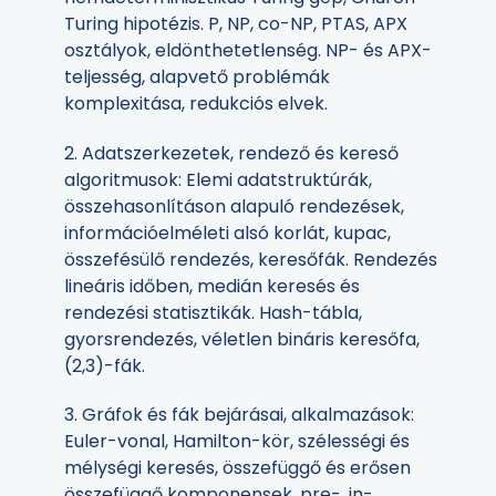
Turing hipotézis. P, NP, co-NP, PTAS, APX
osztályok, eldönthetetlenség. NP- és APX-
teljesség, alapvető problémák
komplexitása, redukciós elvek.
2. Adatszerkezetek, rendező és kereső
algoritmusok: Elemi adatstruktúrák,
összehasonlításon alapuló rendezések,
információelméleti alsó korlát, kupac,
összefésülő rendezés, keresőfák. Rendezés
lineáris időben, medián keresés és
rendezési statisztikák. Hash-tábla,
gyorsrendezés, véletlen bináris keresőfa,
(2,3)-fák.
3. Gráfok és fák bejárásai, alkalmazások:
Euler-vonal, Hamilton-kör, szélességi és
mélységi keresés, összefüggő és erősen
összefüggő komponensek, pre-, in-,