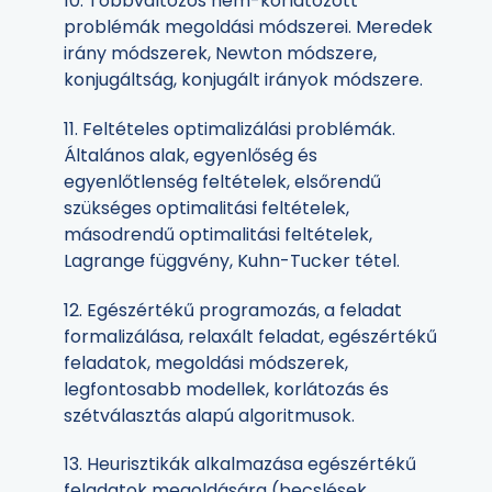
10. Többváltozós nem-korlátozott
problémák megoldási módszerei. Meredek
irány módszerek, Newton módszere,
konjugáltság, konjugált irányok módszere.
11. Feltételes optimalizálási problémák.
Általános alak, egyenlőség és
egyenlőtlenség feltételek, elsőrendű
szükséges optimalitási feltételek,
másodrendű optimalitási feltételek,
Lagrange függvény, Kuhn-Tucker tétel.
12. Egészértékű programozás, a feladat
formalizálása, relaxált feladat, egészértékű
feladatok, megoldási módszerek,
legfontosabb modellek, korlátozás és
szétválasztás alapú algoritmusok.
13. Heurisztikák alkalmazása egészértékű
feladatok megoldására (becslések,