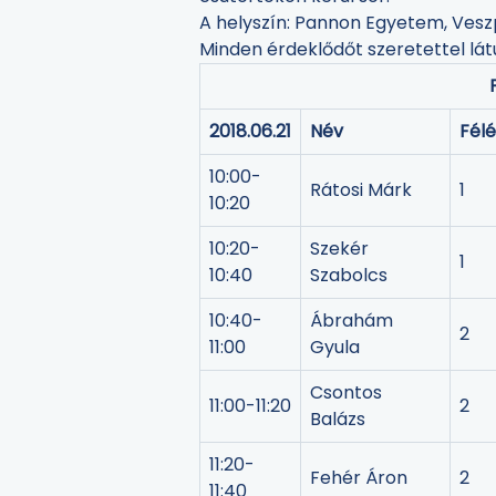
A helyszín: Pannon Egyetem, Vesz
Minden érdeklődőt szeretettel lát
2018.06.21
Név
Fél
10:00-
Rátosi Márk
1
10:20
10:20-
Szekér
1
10:40
Szabolcs
10:40-
Ábrahám
2
11:00
Gyula
Csontos
11:00-11:20
2
Balázs
11:20-
Fehér Áron
2
11:40