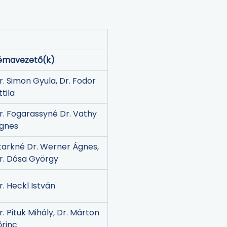
émavezető(k)
r. Simon Gyula, Dr. Fodor
ttila
r. Fogarassyné Dr. Vathy
gnes
tarkné Dr. Werner Ágnes,
r. Dósa György
r. Heckl István
r. Pituk Mihály, Dr. Márton
őrinc