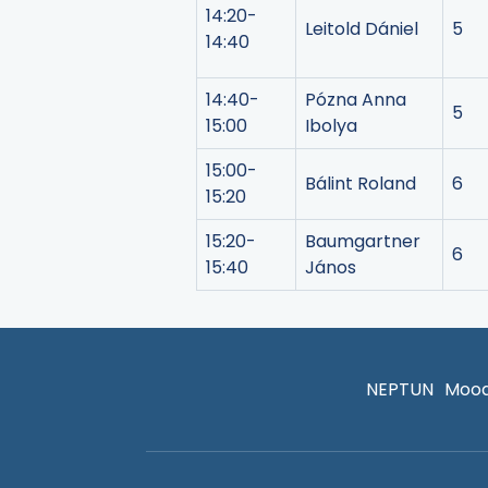
14:20-
Leitold Dániel
5
14:40
14:40-
Pózna Anna
5
15:00
Ibolya
15:00-
Bálint Roland
6
15:20
15:20-
Baumgartner
6
15:40
János
NEPTUN
Mood