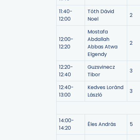
11:40-
Tóth Dávid
2
12:00
Noel
Mostafa
12:00-
Abdallah
2
12:20
Abbas Atwa
Elgendy
12:20-
Guzsvinecz
3
12:40
Tibor
12:40-
Kedves Loránd
3
13:00
László
14:00-
Éles András
5
14:20