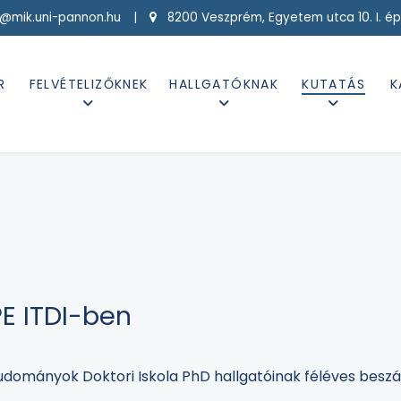
g@mik.uni-pannon.hu |
8200 Veszprém, Egyetem utca 10. I. ép
R
FELVÉTELIZŐKNEK
HALLGATÓKNAK
KUTATÁS
K
E ITDI-ben
dományok Doktori Iskola PhD hallgatóinak féléves beszám