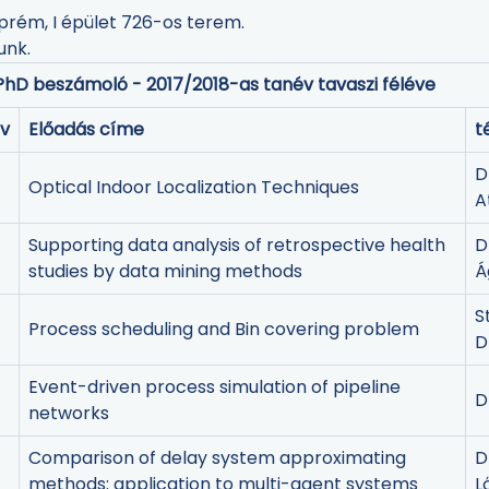
prém, I épület 726-os terem.
unk.
PhD beszámoló - 2017/2018-as tanév tavaszi féléve
év
Előadás címe
t
D
Optical Indoor Localization Techniques
A
Supporting data analysis of retrospective health
D
studies by data mining methods
Á
S
Process scheduling and Bin covering problem
D
Event-driven process simulation of pipeline
D
networks
Comparison of delay system approximating
D
methods: application to multi-agent systems
L