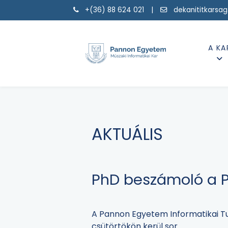
+(36) 88 624 021 |
dekanititkarsa
A KA
AKTUÁLIS
PhD beszámoló a P
A Pannon Egyetem Informatikai Tu
csütörtökön kerül sor.