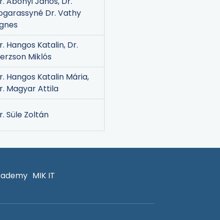
r. Abonyi János, Dr.
ogarassyné Dr. Vathy
gnes
r. Hangos Katalin, Dr.
erzson Miklós
r. Hangos Katalin Mária,
r. Magyar Attila
r. Süle Zoltán
cademy
MIK IT