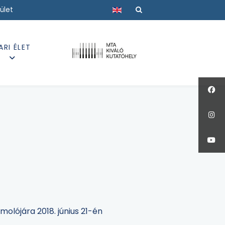
Válasszon nyelvet
ület
ARI ÉLET
olójára 2018. június 21-én