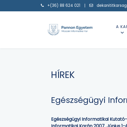
+(36) 88 624 021 |
dekanititkarsa
A KA
HÍREK
Egészségügyi Infor
Egészségügyi Informatikai Kutató
Informatikai Karán 2007. Június 1-