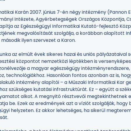
tikai Karán 2007. június 7-én négy intézmény (Pannon E
ományi Intézete, Agyérbetegségek Országos Központja, 
ítja az Egészségügyi Informatikai Kutató-fejlesztő Közpo
jének megvalósítását szolgálja, a korábban alapított Inf
 második ilyen szervezet a Karon.
unka az elmúlt évek sikeres hazai és uniós pályázataival so
jlesztési központot nemzetközi léptékben is versenyképes
onélvezője a magyar egészségügy intézményrendszere,
oz, technológiákhoz. Hasonlóan fontos azonban az is, hog
lakuló intézmény alapítói – a Műszaki Informatikai Kar 
hoz szükséges kutatási infrastruktúrát. Ez – együtt a széke
olyamatot alkot. A megnyitó résztvevői megtekinthetnek egy
 be. Ezek az eredmények azt a víziót szolgálják, hogy bel
yi helyzeten. Ez akkor lehetséges, ha sikerül megteremt
sát.