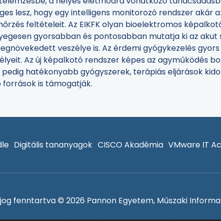
atelemzésbe, a helyes életmódra vonatkozó tanácsadás
éges lesz, hogy egy intelligens monitorozó rendszer akár az
lenőrzés feltételeit. Az EIKFK olyan bioelektromos képalko
yegesen gyorsabban és pontosabban mutatja ki az akut sz
 megnövekedett veszélye is. Az érdemi gyógykezelés gyor
sélyeit. Az új képalkotó rendszer képes az agyműködés bo
 pedig hatékonyabb gyógyszerek, terápiás eljárások kido
 források is támogatják.
le
Digitális tananyagok
CISCO Akadémia
VMware IT A
jog fenntartva © 2026 Pannon Egyetem, Műszaki Informat