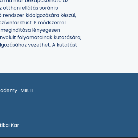
ba ma már bekapcsolható az
 otthoni ellátás során is
tó rendszer kidolgozására készül,
ívinfarktust. E módszerrel
s megindítása lényegesen
nyolult folyamatainak kutatására,
lgozásához vezethet. A kutatást
cademy
MIK IT
ikai Kar