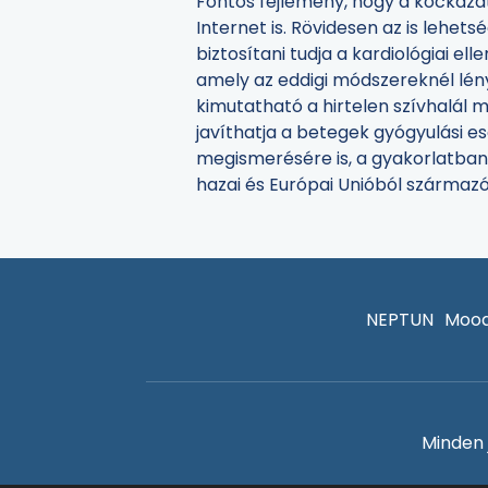
Fontos fejlemény, hogy a kockáz
Internet is. Rövidesen az is lehets
biztosítani tudja a kardiológiai el
amely az eddigi módszereknél lén
kimutatható a hirtelen szívhalál
javíthatja a betegek gyógyulási e
megismerésére is, a gyakorlatban
hazai és Európai Unióból származó
NEPTUN
Mood
Minden 