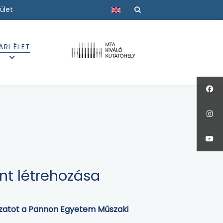
Válasszon nyelvet
ület
ARI ÉLET
nt létrehozása
kozatot a Pannon Egyetem Műszaki