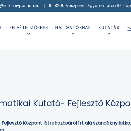
g@mik.uni-pannon.hu |
8200 Veszprém, Egyetem utca 10. I. ép
R
FELVÉTELIZŐKNEK
HALLGATÓKNAK
KUTATÁS
K
matikai Kutató- Fejlesztő Közpo
- Fejlesztő Központ létrehozásáról írt alá szándéknyilat
én.