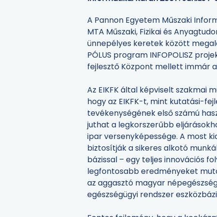
A Pannon Egyetem Műszaki Informa
MTA Műszaki, Fizikai és Anyagtud
ünnepélyes keretek között megalap
PÓLUS program INFOPOLISZ projekt
fejlesztő Központ mellett immár a
Az EIKFK által képviselt szakmai m
hogy az EIKFK-t, mint kutatási-fe
tevékenységének első számú hasz
juthat a legkorszerűbb eljárásokh
ipar versenyképessége. A most kia
biztosítják a sikeres alkotó munká
bázissal – egy teljes innovációs f
legfontosabb eredményeket mutatja
az aggasztó magyar népegészségüg
egészségügyi rendszer eszközbázi