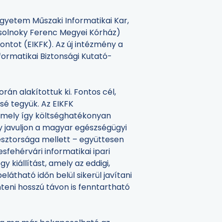
gyetem Műszaki Informatikai Kar,
Csolnoky Ferenc Megyei Kórház)
ntot (EIKFK). Az új intézmény a
ormatikai Biztonsági Kutató-
rán alakítottuk ki. Fontos cél,
sé tegyük. Az EIKFK
 mely így költséghatékonyan
y javuljon a magyar egészségügyi
gesztorsága mellett – együttesen
sfehérvári informatikai ipari
 kiállítást, amely az eddigi,
átható időn belül sikerül javítani
eni hosszú távon is fenntartható