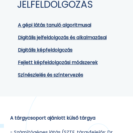
JELFELDOLGOZÁS
Tétel
Cikkek
Cím
A gépi látás tanuló algoritmusai
Digitális jelfeldolgozás és alkalmazásai
Digitális képfeldolgozás
Fejlett képfeldolgozási módszerek
Színészlelés és színtervezés
A tárgycsoport ajánlott külső tárgya
- Számítógépes látás (SZTE, tárgyfelelős: Dr.