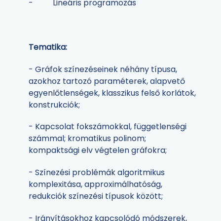
- Lineáris programozás
Tematika:
- Gráfok színezéseinek néhány típusa,
azokhoz tartozó paraméterek, alapvető
egyenlőtlenségek, klasszikus felső korlátok,
konstrukciók;
- Kapcsolat fokszámokkal, függetlenségi
számmal; kromatikus polinom;
kompaktsági elv végtelen gráfokra;
- Színezési problémák algoritmikus
komplexitása, approximálhatóság,
redukciók színezési típusok között;
- Irányításokhoz kapcsolódó módszerek,