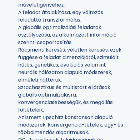
műveletigényéhez.
A feladat átalakítása, egy változós
feladattá transzformálás.
A globális optimalizálási feladatok
osztályozása, az alkalmazott információ
szerinti csoportosítás.
Rácsmenti keresés, véletlen keresés, ezek
függése a feladat dimenziójától, szimulált
hűtés, genetikus, evolúciós valamint
neurális hálózaton alapuló módszerek,
elméleti hátterük.
Sztochasztikus és multistart eljárások
globális optimalizálásra,
konvergenciasebességük, és megállási
föltételeik.
Az ismert Lipschitz konstanson alapuló
módszerek, konvergencia-tételek, egy- és
többdimenziós algoritmusok.
DC_függvények, tulajdonságaik és