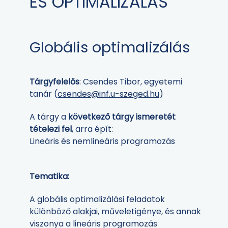
ÉS OPTIMALIZÁLÁS
Globális optimalizálás
Tárgyfelelős
: Csendes Tibor, egyetemi
tanár (
csendes@inf.u-szeged.hu
)
A tárgy a
következő tárgy ismeretét
tételezi fel
, arra épít:
Lineáris és nemlineáris programozás
Tematika:
A globális optimalizálási feladatok
különböző alakjai, műveletigénye, és annak
viszonya a lineáris programozás