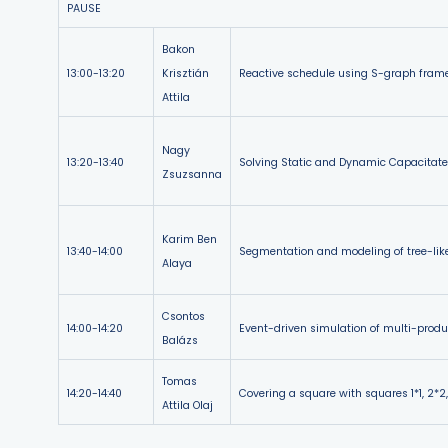
PAUSE
Bakon
13:00-13:20
Krisztián
Reactive schedule using S-graph fram
Attila
Nagy
13:20-13:40
Solving Static and Dynamic Capacitate
Zsuzsanna
Karim Ben
13:40-14:00
Segmentation and modeling of tree-like
Alaya
Csontos
14:00-14:20
Event-driven simulation of multi-produ
Balázs
Tomas
14:20-14:40
Covering a square with squares 1*1, 2*2, .
Attila Olaj