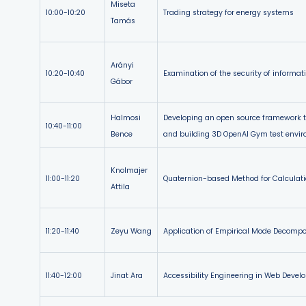
Miseta
10:00-10:20
Trading strategy for energy systems
Tamás
Arányi
10:20-10:40
Examination of the security of inform
Gábor
Halmosi
Developing an open source framework to
10:40-11:00
Bence
and building 3D OpenAI Gym test envi
Knolmajer
11:00-11:20
Quaternion-based Method for Calculatio
Attila
11:20-11:40
Zeyu Wang
Application of Empirical Mode Decompos
11:40-12:00
Jinat Ara
Accessibility Engineering in Web Devel