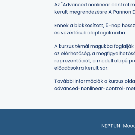
Az "Advanced nonlinear control me
került megrendezésre A Pannon E
Ennek a blokkosított, 5-nap hoss
és vezérlésük alapfogalmaiba.
A kurzus témái magukba foglalják 
az elérhetőség, a megfigyelhetőség
reprezentációt, a modell alapú pr
előadásokra került sor.
További információk a kurzus old
advanced-nonlinear-control-me
NEPTUN
Mood