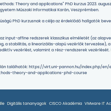
thods: Theory and applications" PhD kurzus 2023. augusz
gyetem Műszaki Informatikai Karán, Veszprémben.
zúságú PhD kurzusnak a célja az érdeklődő hallgatók bev
az input-affine redszerek klasszikus elméletét (az alapv
, a stabilitás, a linearizálás-alapú vezérlők tervezése), a
ediktív vezérlést, valamint a rész-rendszerek vezérlését
alán találhatók: https://virt.uni-pannon.hu/index.php/en
thods-theory-and-applications-phd-course
le
Digitális tananyagok
CISCO Akadémia
VMware IT A