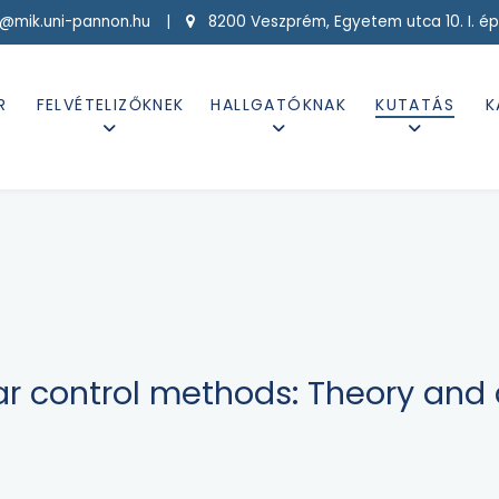
g@mik.uni-pannon.hu |
8200 Veszprém, Egyetem utca 10. I. ép
R
FELVÉTELIZŐKNEK
HALLGATÓKNAK
KUTATÁS
K
r control methods: Theory and 