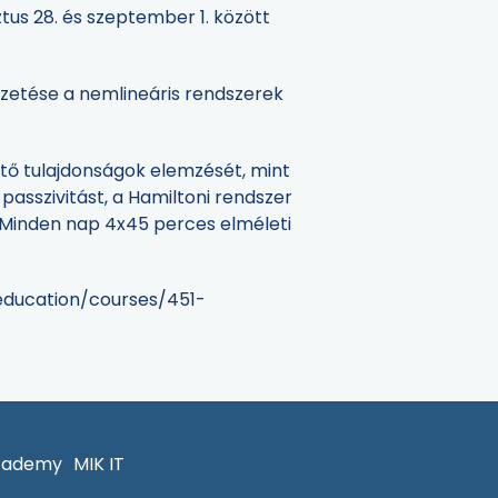
tus 28. és szeptember 1. között
ezetése a nemlineáris rendszerek
ető tulajdonságok elemzését, mint
 passzivitást, a Hamiltoni rendszer
. Minden nap 4x45 perces elméleti
/education/courses/451-
cademy
MIK IT