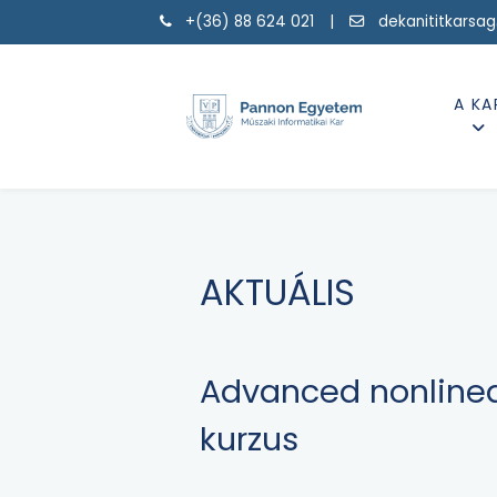
+(36) 88 624 021 |
dekanititkarsa
A KA
AKTUÁLIS
Advanced nonlinea
kurzus