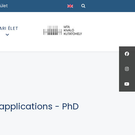
Válasszon nyelvet
ület
ARI ÉLET
applications - PhD