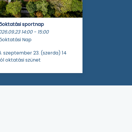
őoktatási sportnap
026.09.23
14:00
-
15:00
őoktatási Nap
. szeptember 23. (szerda) 14
ól oktatási szünet