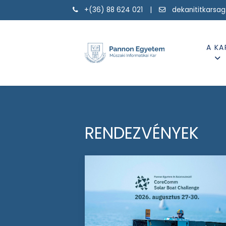
+(36) 88 624 021 |
dekanititkarsa
A KA
RENDEZVÉNYEK