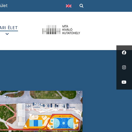
Válasszon nyelvet
ület
ARI ÉLET