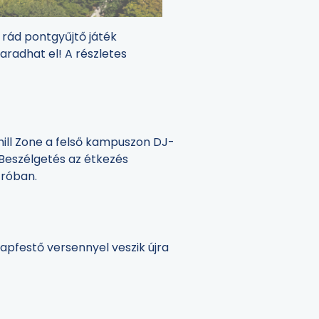
 rád pontgyűjtő játék
radhat el! A részletes
hill Zone a felső kampuszon DJ-
: Beszélgetés az étkezés
tróban.
apfestő versennyel veszik újra