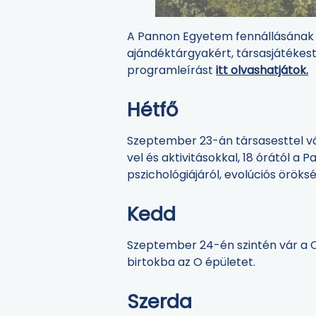
A Pannon Egyetem fennállásának 75
ajándéktárgyakért, társasjátékes
programleírást
itt olvashatjátok.
Hétfő
Szeptember 23-án társasesttel vár
vel és aktivitásokkal, 18 órától a
pszichológiájáról, evolúciós öröksé
Kedd
Szeptember 24-én szintén vár a Ch
birtokba az O épületet.
Szerda