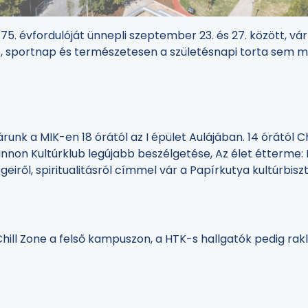
. évfordulóját ünnepli szeptember 23. és 27. között, vár
t, sportnap és természetesen a születésnapi torta sem ma
unk a MIK-en 18 órától az I épület Aulájában. 14 órától C
 Pannon Kultúrklub legújabb beszélgetése, Az élet étterme
geiről, spiritualitásról címmel vár a Papírkutya kultúrbisz
ill Zone a felső kampuszon, a HTK-s hallgatók pedig rakl