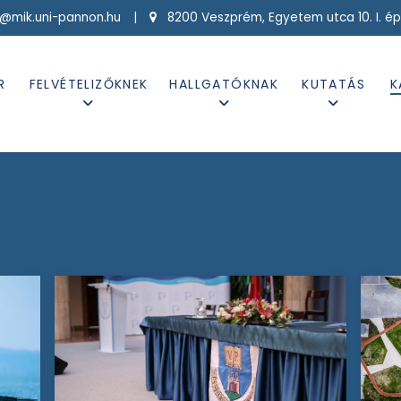
g@mik.uni-pannon.hu |
8200 Veszprém, Egyetem utca 10. I. ép
R
FELVÉTELIZŐKNEK
HALLGATÓKNAK
KUTATÁS
K