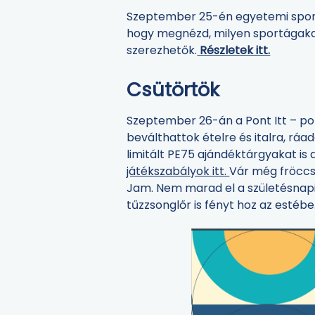
Szeptember 25-én egyetemi sportna
hogy megnézd, milyen sportágakat 
szerezhetők.
Részletek itt.
Csütörtök
Szeptember 26-án a Pont Itt – po
beválthattok ételre és italra, rá
limitált PE75 ajándéktárgyakat is
játékszabályok itt.
Vár még fröccst
Jam. Nem marad el a születésnapi
tűzzsonglőr is fényt hoz az estébe