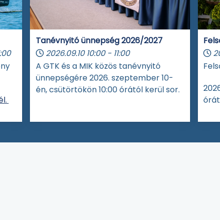
Tanévnyitó ünnepség 2026/2027
Fels
:00
2026.09.10
10:00
-
11:00
2
eny
A GTK és a MIK közös tanévnyitó
Fels
ünnepségére 2026. szeptember 10-
2026
én, csütörtökön 10:00 órától kerül sor.
l.
órát