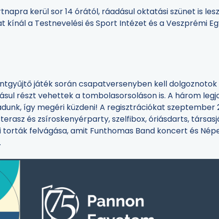
pra kerül sor 14 órától, ráadásul oktatási szünet is lesz
kínál a Testnevelési és Sport Intézet és a Veszprémi Eg
ntgyűjtő játék során csapatversenyben kell dolgoznotok
adásul részt vehettek a tombolasorsoláson is. A három leg
 adunk, így megéri küzdeni! A regisztrációkat szeptember 
erasz és zsíroskenyérparty, szelfibox, óriásdarts, társas
 torták felvágása, amit Funthomas Band koncert és Nép
.