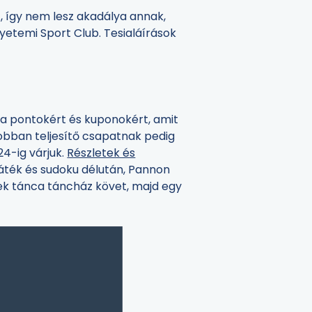
, így nem lesz akadálya annak,
yetemi Sport Club. Tesialáírások
 a pontokért és kuponokért, amit
jobban teljesítő csapatnak pedig
24-ig várjuk.
Részletek és
játék és sudoku délután, Pannon
ek tánca táncház követ, majd egy