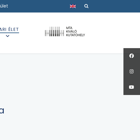
Válasszon nyelvet
ület
ARI ÉLET
ja