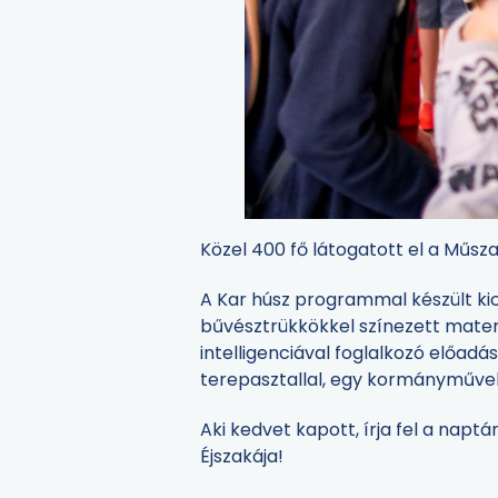
Közel 400 fő látogatott el a Műsz
A Kar húsz programmal készült ki
bűvésztrükkökkel színezett matem
intelligenciával foglalkozó előad
terepasztallal, egy kormányművel
Aki kedvet kapott, írja fel a nap
Éjszakája!